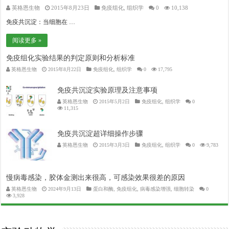
英格恩生物
2015年8月23日
免疫组化
,
组织学
0
10,138
免疫共沉淀：当细胞在 …
阅读更多 »
免疫组化实验结果的判定原则和分析标准
英格恩生物
2015年8月22日
免疫组化
,
组织学
0
17,795
免疫共沉淀实验原理及注意事项
英格恩生物
2015年5月2日
免疫组化
,
组织学
0
11,315
免疫共沉淀超详细操作步骤
英格恩生物
2015年3月3日
免疫组化
,
组织学
0
9,783
慢病毒感染，胶体金测出来很高，可感染效果很差的原因
英格恩生物
2024年9月13日
蛋白和酶
,
免疫组化
,
病毒感染增强
,
细胞转染
0
3,928