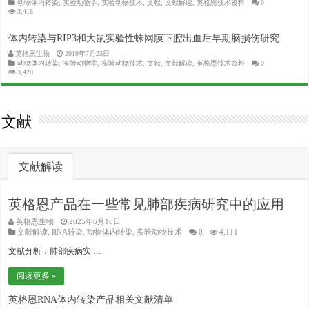
动物体内转染
,
实验动物学
,
实验动物技术
,
文献
,
文献解读
,
英格恩技术资料
0
3,418
体内转染与RIP3和大鼠实验性蛛网膜下腔出血后早期脑损伤研究
英格恩生物
2019年7月23日
动物体内转染
,
实验动物学
,
实验动物技术
,
文献
,
文献解读
,
英格恩技术资料
0
3,420
文献
文献解读
英格恩产品在一些常见肺部疾病研究中的应用
英格恩生物
2025年6月16日
文献解读
,
RNA转染
,
动物体内转染
,
实验动物技术
0
4,111
文献分析：肺部疾病实 …
阅读更多 »
英格恩RNA体内转染产品相关文献清单