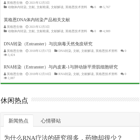
英格恩生物
2021年12月3日
动物体内转染
,
文献
,
文献检索
,
文献解读
,
英格恩技术资料
0
5,767
英格恩DNA体内转染产品相关文献
英格恩生物
2021年12月3日
动物体内转染
,
文献
,
文献检索
,
文献解读
,
英格恩技术资料
0
4,989
DNA转染（Entranster）与抗病毒天然免疫研究
英格恩生物
2018年12月17日
DNA转染
,
文献
,
文献解读
,
英格恩技术资料
0
3,424
RNA转染（Entranster）与内皮素-1与肺动脉平滑肌细胞研究
英格恩生物
2018年12月10日
RNA转染
,
文献
,
文献解读
,
英格恩技术资料
0
2,887
休闲热点
新闻热点
心情驿站
为什么RNA疗法的研究很多，药物却很少？