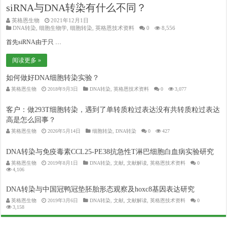
siRNA与DNA转染有什么不同？
英格恩生物
2021年12月1日
DNA转染
,
细胞生物学
,
细胞转染
,
英格恩技术资料
0
8,556
首先siRNA由于只 …
阅读更多 »
如何做好DNA细胞转染实验？
英格恩生物
2018年9月3日
DNA转染
,
英格恩技术资料
0
3,077
客户：做293T细胞转染，遇到了单转质粒过表达没有共转质粒过表达
高是怎么回事？
英格恩生物
2026年5月14日
细胞转染
,
DNA转染
0
427
DNA转染与免疫毒素CCL25-PE38抗急性T淋巴细胞白血病实验研究
英格恩生物
2019年8月1日
DNA转染
,
文献
,
文献解读
,
英格恩技术资料
0
4,106
DNA转染与中国冠鸭冠垫胚胎形态观察及hoxc8基因表达研究
英格恩生物
2019年3月6日
DNA转染
,
文献
,
文献解读
,
英格恩技术资料
0
3,158