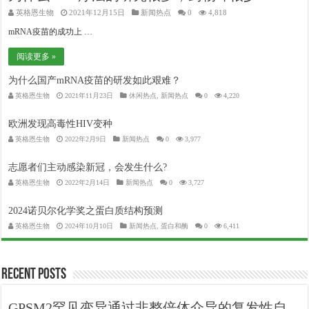
英格恩生物
2021年12月15日
新闻热点
0
4,818
mRNA疫苗的成功上 …
阅读更多 »
为什么国产mRNA疫苗的研发如此艰难？
英格恩生物
2021年11月23日
休闲热点
,
新闻热点
0
4,220
欧洲发现高毒性HIV变种
英格恩生物
2022年2月9日
新闻热点
0
3,977
志愿者们主动感染新冠，会发生什么?
英格恩生物
2022年2月14日
新闻热点
0
3,727
2024诺贝尔化学奖之蛋白质结构预测
英格恩生物
2024年10月10日
新闻热点
,
蛋白和酶
0
6,411
Recent Posts
GPSM2罕见变异通过非整倍体介导的复发性自