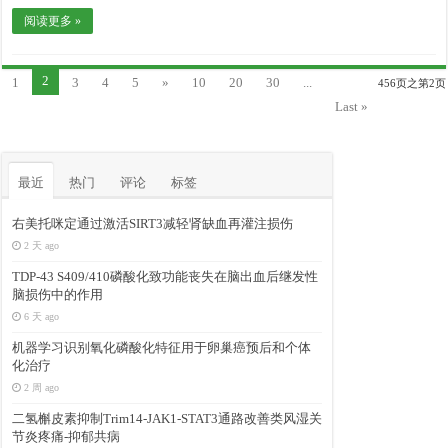
阅读更多 »
2
1
3
4
5
»
10
20
30
...
456页之第2页
Last »
最近
热门
评论
标签
右美托咪定通过激活SIRT3减轻肾缺血再灌注损伤
2 天 ago
TDP-43 S409/410磷酸化致功能丧失在脑出血后继发性
脑损伤中的作用
6 天 ago
机器学习识别氧化磷酸化特征用于卵巢癌预后和个体
化治疗
2 周 ago
二氢槲皮素抑制Trim14-JAK1-STAT3通路改善类风湿关
节炎疼痛-抑郁共病