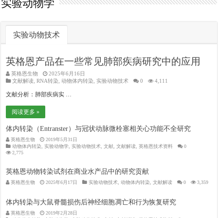
实验动物学
实验动物技术
英格恩产品在一些常见肺部疾病研究中的应用
英格恩生物
2025年6月16日
文献解读
,
RNA转染
,
动物体内转染
,
实验动物技术
0
4,111
文献分析：肺部疾病实 …
阅读更多 »
体内转染（Entranster）与冠状动脉微栓塞相关心功能不全研究
英格恩生物
2019年5月31日
动物体内转染
,
实验动物学
,
实验动物技术
,
文献
,
文献解读
,
英格恩技术资料
0
2,775
英格恩动物转染试剂在商业水产品中的研究贡献
英格恩生物
2025年6月17日
实验动物技术
,
动物体内转染
,
文献解读
0
3,359
体内转染与大鼠脊髓损伤后神经细胞凋亡和行为恢复研究
英格恩生物
2019年2月28日