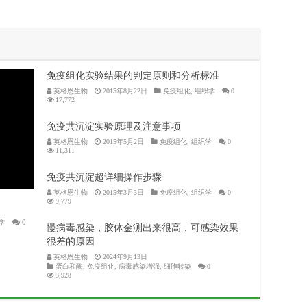
免疫组化实验结果的判定原则和分析标准
英格恩生物
2015年8月22日
免疫组化
,
组织学
0
17,772
免疫共沉淀实验原理及注意事项
英格恩生物
2015年5月2日
免疫组化
,
组织学
0
11,311
免疫共沉淀超详细操作步骤
英格恩生物
2015年3月3日
免疫组化
,
组织学
0
9,779
学
0
慢病毒感染，胶体金测出来很高，可感染效果
很差的原因
英格恩生物
2024年9月13日
蛋白和酶
,
免疫组化
,
病毒感染增强
,
细胞转染
0
3,928