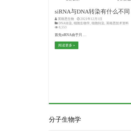
siRNA与DNA转染有什么不同
英格恩生物
2021年12月1日
DNA转染
,
细胞生物学
,
细胞转染
,
英格恩技术资料
8,553
首先siRNA由于只 …
阅读更多 »
分子生物学