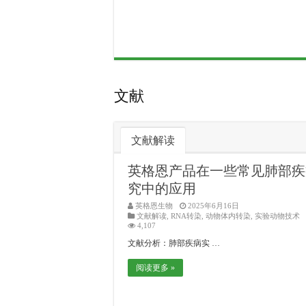
文献
文献解读
英格恩产品在一些常见肺部疾
究中的应用
英格恩生物
2025年6月16日
文献解读
,
RNA转染
,
动物体内转染
,
实验动物技术
4,107
文献分析：肺部疾病实 …
阅读更多 »