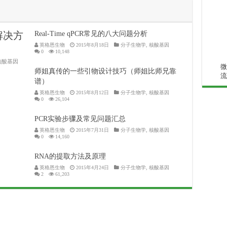
解决方
Real-Time qPCR常见的八大问题分析
英格恩生物
2015年8月18日
分子生物学
,
核酸基因
0
10,148
核酸基因
微
师姐真传的一些引物设计技巧（师姐比师兄靠
流
谱）
英格恩生物
2015年8月12日
分子生物学
,
核酸基因
0
26,104
PCR实验步骤及常见问题汇总
英格恩生物
2015年7月31日
分子生物学
,
核酸基因
0
14,160
RNA的提取方法及原理
英格恩生物
2015年4月24日
分子生物学
,
核酸基因
2
61,203