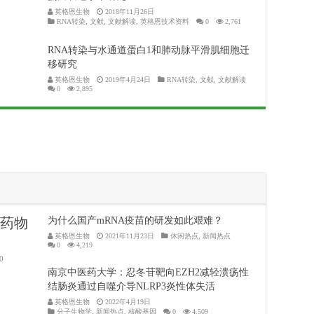
英格恩生物
2018年11月26日
RNA转染
,
文献
,
文献解读
,
英格恩技术资料
0
2,761
RNA转染与水通道蛋白1和肺动脉平滑肌细胞迁
移研究
英格恩生物
2019年4月24日
RNA转染
,
文献
,
文献解读
0
2,895
，药物
为什么国产mRNA疫苗的研发如此艰难？
英格恩生物
2021年11月23日
休闲热点
,
新闻热点
0
4,219
0
南京中医药大学：忍冬苷靶向EZH2减轻溃疡性
结肠炎通过自噬介导NLRP3炎性体失活
英格恩生物
2022年4月19日
分子生物学
,
新闻热点
,
核酸基因
0
4,509