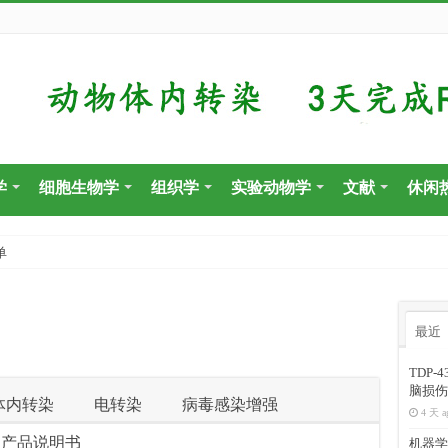
学
细胞生物学
组织学
实验动物学
文献
休闲
单
最近
TDP
脑损伤
体内转染
电转染
病毒感染增强
4 天 a
恩产品说明书
机器学