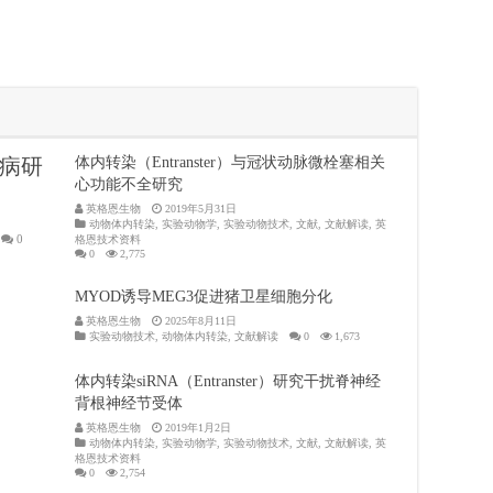
病研
体内转染（Entranster）与冠状动脉微栓塞相关
心功能不全研究
英格恩生物
2019年5月31日
动物体内转染
,
实验动物学
,
实验动物技术
,
文献
,
文献解读
,
英
0
格恩技术资料
0
2,775
MYOD诱导MEG3促进猪卫星细胞分化
英格恩生物
2025年8月11日
实验动物技术
,
动物体内转染
,
文献解读
0
1,673
体内转染siRNA（Entranster）研究干扰脊神经
背根神经节受体
英格恩生物
2019年1月2日
动物体内转染
,
实验动物学
,
实验动物技术
,
文献
,
文献解读
,
英
格恩技术资料
0
2,754