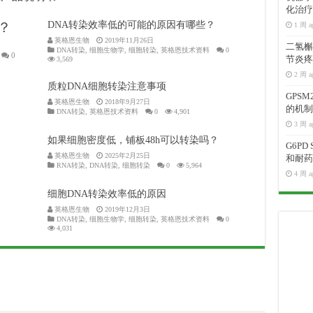
化治疗
？
DNA转染效率低的可能的原因有哪些？
1 周 a
英格恩生物
2019年11月26日
二氢槲皮
DNA转染
,
细胞生物学
,
细胞转染
,
英格恩技术资料
0
0
节炎疼
3,569
2 周 a
质粒DNA细胞转染注意事项
GPS
英格恩生物
2018年9月27日
的机制
DNA转染
,
英格恩技术资料
0
4,901
3 周 a
如果细胞密度低，铺板48h可以转染吗？
G6P
英格恩生物
2025年2月25日
和耐药
RNA转染
,
DNA转染
,
细胞转染
0
5,964
4 周 a
细胞DNA转染效率低的原因
英格恩生物
2019年12月3日
DNA转染
,
细胞生物学
,
细胞转染
,
英格恩技术资料
0
4,031