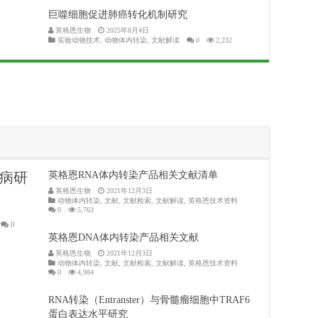
巨噬细胞促进肺癌转化机制研究
英格恩生物
2025年8月4日
实验动物技术
,
动物体内转染
,
文献解读
0
2,232
病研
英格恩RNA体内转染产品相关文献清单
英格恩生物
2021年12月3日
动物体内转染
,
文献
,
文献检索
,
文献解读
,
英格恩技术资料
0
5,763
0
英格恩DNA体内转染产品相关文献
英格恩生物
2021年12月3日
动物体内转染
,
文献
,
文献检索
,
文献解读
,
英格恩技术资料
0
4,984
RNA转染（Entranster）与骨髓瘤细胞中TRAF6
蛋白表达水平研究