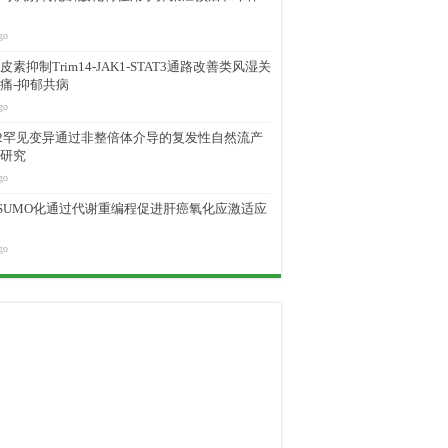
go
素抑制Trim14-JAK1-STAT3通路改善类风湿关
痛-抑郁共病
go
M2罕见变异通过非整倍体介导的复发性自然流产
研究
go
D SUMO化通过代谢重编程促进肝癌氧化应激适应
go