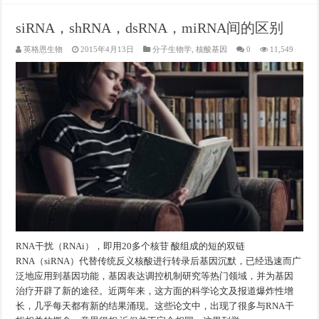
siRNA，shRNA，dsRNA，miRNA间的区别
英格恩生物
2015年4月13日
分子生物学
,
核酸基因
0
11,549
RNA干扰（RNAi），即用20多个核苷 酸组成的短的双链
RNA（siRNA）代替传统反义核酸进行转录后基因沉默，已经迅速而广
泛地应用到基因功能，基因表达调控机制研究等热门领域，并为基因
治疗开辟了新的途径。近两年来，这方面的科学论文及报道爆炸性增
长，几乎每天都有新的结果涌现。这些论文中，出现了很多与RNA干