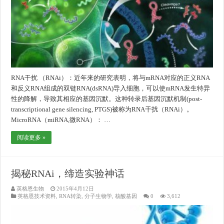
RNA干扰 （RNAi）：近年来的研究表明，将与mRNA对应的正义RNA
和反义RNA组成的双链RNA(dsRNA)导入细胞，可以使mRNA发生特异
性的降解，导致其相应的基因沉默。这种转录后基因沉默机制(post-
transcriptional gene silencing, PTGS)被称为RNA干扰（RNAi）。
MicroRNA（miRNA,微RNA）： …
阅读更多 »
揭秘RNAi，缔造实验神话
英格恩生物
2015年4月12日
英格恩技术资料
,
RNA转染
,
分子生物学
,
核酸基因
0
3,612