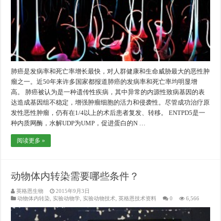
肺癌是发病率和死亡率增长最快，对人群健康和生命威胁最大的恶性肿
瘤之一。近50年来许多国家都报道肺癌的发病率和死亡率均明显增
高。 肺癌被认为是一种遗传性疾病，其中异常的内源性致病基因的表
达造成基因组不稳定，增强肿瘤细胞的活力和侵袭性。尽管成功治疗原
发性恶性肿瘤，仍有在1/4以上的术后患者复发、转移。 ENTPD5是一
种内质网酶，水解UDP为UMP，促进蛋白的N …
阅读更多 »
动物体内转染需要哪些条件？
英格恩生物
2015年9月3日
动物体内转染
,
实验动物学
,
实验动物技术
,
英格恩技术资料
0
6,566