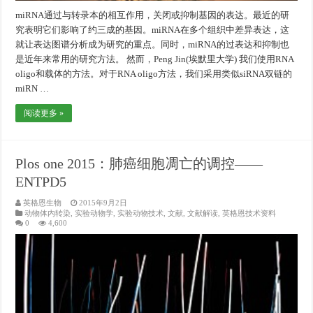
miRNA通过与转录本的相互作用，关闭或抑制基因的表达。最近的研
究表明它们影响了约三成的基因。miRNA在多个组织中差异表达，这
就让表达图谱分析成为研究的重点。同时，miRNA的过表达和抑制也
是近年来常用的研究方法。 然而，Peng Jin(埃默里大学) 我们使用RNA
oligo和载体的方法。对于RNA oligo方法，我们采用类似siRNA双链的
miRN …
阅读更多 »
Plos one 2015：肺癌细胞凋亡的调控——
ENTPD5
英格恩生物
2015年9月2日
动物体内转染
,
实验动物学
,
实验动物技术
,
文献
,
文献解读
,
英格恩技术资料
0
4,600