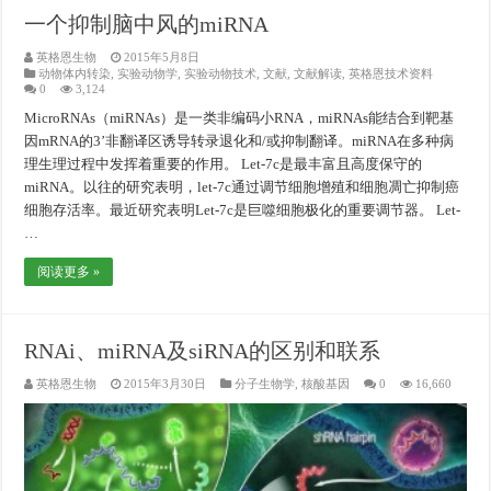
一个抑制脑中风的miRNA
英格恩生物
2015年5月8日
动物体内转染
,
实验动物学
,
实验动物技术
,
文献
,
文献解读
,
英格恩技术资料
0
3,124
MicroRNAs（miRNAs）是一类非编码小RNA，miRNAs能结合到靶基
因mRNA的3’非翻译区诱导转录退化和/或抑制翻译。miRNA在多种病
理生理过程中发挥着重要的作用。 Let-7c是最丰富且高度保守的
miRNA。以往的研究表明，let-7c通过调节细胞增殖和细胞凋亡抑制癌
细胞存活率。最近研究表明Let-7c是巨噬细胞极化的重要调节器。 Let-
…
阅读更多 »
RNAi、miRNA及siRNA的区别和联系
英格恩生物
2015年3月30日
分子生物学
,
核酸基因
0
16,660