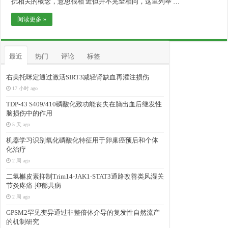
扰相关的概念，意思很相 近但并不完全相同，这里列举 …
阅读更多 »
最近
热门
评论
标签
右美托咪定通过激活SIRT3减轻肾缺血再灌注损伤
17 小时 ago
TDP-43 S409/410磷酸化致功能丧失在脑出血后继发性
脑损伤中的作用
5 天 ago
机器学习识别氧化磷酸化特征用于卵巢癌预后和个体
化治疗
2 周 ago
二氢槲皮素抑制Trim14-JAK1-STAT3通路改善类风湿关
节炎疼痛-抑郁共病
2 周 ago
GPSM2罕见变异通过非整倍体介导的复发性自然流产
的机制研究