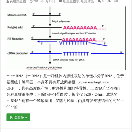
英格恩生物
2015年8月15日
细胞生物学
,
细胞转染
0
8,603
microRNA（miRNA）是一种机体内源性表达的单链小分子RNA，位于
基因组非编码区，本身不具有开放阅读框（open readingframe，
ORF），具有高度保守性，时序性和组织特异性。miRNA广泛存在于
各种真核细胞中，不编码任何蛋白质，长度仅为20～24nt。成熟的
miRNA5′端有一个磷酸基团，3′端为羟基，由具有发夹状结构的约70～
90nt的 …
阅读更多 »