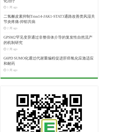
化治疗
1 周 ago
二氢槲皮素抑制Trim14-JAK1-STAT3通路改善类风湿关
节炎疼痛-抑郁共病
2 周 ago
GPSM2罕见变异通过非整倍体介导的复发性自然流产
的机制研究
2 周 ago
G6PD SUMO化通过代谢重编程促进肝癌氧化应激适应
和耐药
3 周 ago