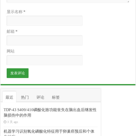
显示名称
*
邮箱
*
网站
最近
热门
评论
标签
TDP-43 S409/410磷酸化致功能丧失在脑出血后继发性
脑损伤中的作用
3 天 ago
机器学习识别氧化磷酸化特征用于卵巢癌预后和个体