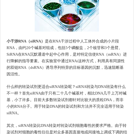
小干涉RNA
（siRNA
）
是在RNA干涉过程中人工体外合成的小片段
RNA，由约20个碱基对组成，包括5个磷酸盐，2个核苷和3个悬臂。
SiRNA在RNA沉默通道中起中心作用，是对特定信使RNA（mRNA）进
行降解的指导要素。在实验室中通过RNAi这种方式，利用具有同源性
的双链RNA（dsRNA）诱导序列特异的目标基因的沉默，迅速阻断基
因活性。
什么样的转染试剂更适合siRNA转染呢？siRNA转染与DNA转染有什么
不一样？首先siRNA由于只有二十几个碱基对，相比DNA几千上万对碱
基，小了许多。目前大多数转染试剂都针对比较大的质粒DNA，而非
小的RNA分子。用于转染DNA的转染试剂和方法并不完全适用于转染
siRNA。
其次，siRNA转染比DNA转染对转染试剂细胞毒性的要求严格。由于转
染试剂对细胞的毒性往往是对众多基因直接地或间接地上调或下调的结