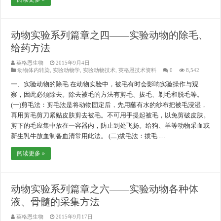
动物实验系列篇章之四——实验动物的除毛、
给药方法
英格恩生物
2015年9月4日
动物体内转染
,
实验动物学
,
实验动物技术
,
英格恩技术资料
0
8,542
一、实验动物的除毛 在动物实验中，被毛有时会影响实验操作与观
察，因此必须除去。除去被毛的方法有剪毛、拔毛、剃毛和脱毛等。
(一)剪毛法：剪毛法是将动物固定后，先用蘸有水的纱布把被毛浸湿，
再用剪毛剪刀紧贴皮肤剪去被毛。不可用手提起被毛，以免剪破皮肤。
剪下的毛应集中放在一容器内，防止到处飞扬。给狗、羊等动物采血或
新生乳牛放血制备血清常用此法。 (二)拔毛法：拔毛 …
阅读更多 »
动物实验系列篇章之六——实验动物各种体
液、骨髓的采集方法
英格恩生物
2015年9月17日