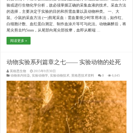
验或进行生物化学分析，故必须掌握正确的采集血液的技术。采血方法
的选择，主要决定于实验的目的和所需血量以及动物种类。 一、大
鼠、小鼠的采血方法 (一)剪尾采血：需血量很少时常用本法，如作红、
白细胞计数、血红蛋白测定、制作血涂片等可与此法。动物麻醉后，将
尾尖剪去约5mm，从尾部向尾尖部按摩，血即从断端 …
阅读更多 »
动物实验系列篇章之七—— 实验动物的处死
英格恩生物
2015年9月30日
动物体内转染
,
实验动物学
,
实验动物技术
,
英格恩技术资料
0
6,645