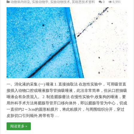
动物体内转染
,
实验动物学
,
实验动物技术
,
英格恩技术资料
0
6,991
一、消化液的采集 (一) 唾液 1. 直接抽取法 在急性实验中， 可用吸管直
接插入动物口腔或唾液腺导管抽吸唾液，此法非常简单，但从口腔抽吸
唾液会有杂质混入。 2. 制造腮腺瘘法 在慢性实验中,收集狗的唾液，要
用外科手术方法将腮腺导管开口移向体外，即以腮腺导管为中心，切成
一直径约2～3cm的圆形粘膜片，将此粘膜片，与周围组织分开，穿过
皮肤切口引到颊外,将带有导 …
阅读更多 »