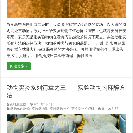
当实验中途停止或结束时，实验者应站在实验动物的立场上以人道的原
则去处置动物，原则上不给实验动物任何恐怖和痛苦，也就是要施行安
乐死。安乐死是指实验动物在没有痛苦感觉的情况下死去。实验动物安
乐死方法的选择取决于动物的种类与研究的课题。 一、蛙 类 常用金属
探针插入枕骨大孔,破坏脑脊髓的方法处死。将蛙用湿布包住，露出头
部,左手执蛙，并用食指按压其头部前端，拇指按压 …
阅读更多 »
动物实验系列篇章之三——实验动物的麻醉方
法
英格恩生物
2015年7月5日
动物体内转染
,
实验动物学
,
实验动物技术
,
英格恩技术资料
0
9,321