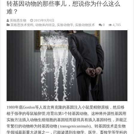
转基因动物的那些事儿，想说你为什么这么
难？
英格恩生物
2015年9月6日
英格恩技术资料
,
动物体内转染
,
实验动物学
,
实验动物技术
0
4,705
1980年底Gordon等人首次将克隆的基因注入小鼠受精卵原核，然后移
植于假孕的母鼠输卵管,培育出第1个转基因动物。这种将外源性基因用
实验方法插入动物生殖细胞的基因组而获得具有插入基因特性，并能正
常繁衍的动物称为转基因动物 ( transgenicanimals)。转基因技术是生物
学领域最新重大进展之一，已能渗透到生物学、医学、畜牧学等学科的