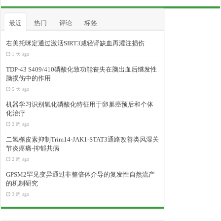
最近
热门
评论
标签
右美托咪定通过激活SIRT3减轻肾缺血再灌注损伤
1 天 ago
TDP-43 S409/410磷酸化致功能丧失在脑出血后继发性
脑损伤中的作用
5 天 ago
机器学习识别氧化磷酸化特征用于卵巢癌预后和个体
化治疗
2 周 ago
二氢槲皮素抑制Trim14-JAK1-STAT3通路改善类风湿关
节炎疼痛-抑郁共病
2 周 ago
GPSM2罕见变异通过非整倍体介导的复发性自然流产
的机制研究
3 周 ago