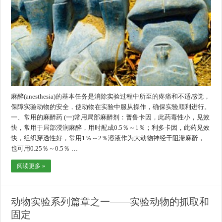
麻醉(anesthesia)的基本任务是消除实验过程中所至的疼痛和不适感觉，
保障实验动物的安全，使动物在实验中服从操作，确保实验顺利进行。
一、常用的麻醉药 (一)常用局部麻醉剂：普鲁卡因，此药毒性小，见效
快，常用于局部浸润麻醉，用时配成0.5％～1％；利多卡因，此药见效
快，组织穿透性好，常用1％～2％溶液作为大动物神经干阻滞麻醉，
也可用0.25％～0.5％ …
阅读更多 »
动物实验系列篇章之一——实验动物的抓取和
固定