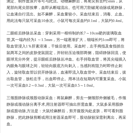
测定、制作血涂片等可与此法。动物麻醉后，将尾尖剪去约5mm，从
尾部向尾尖部按摩，血即从断端流出。也可用刀割破尾动脉或尾静脉，
让血液自行流出。如不麻醉，采血量较小。采血结束后，消毒、止血。
用此法每只鼠可采血10余次。小鼠可每次采血约0.1ml，大鼠约0.4ml。
二
眼眶后静脉丛采血：穿刺采用一根特制的长7～10cm硬的玻璃取血
二
管,其一端内径为1 ～1.5mm，另一端逐渐扩大，细端长约1cm即可，将
取血管浸入1％肝素溶液，干燥后使用。采血时，左手拇指及食指抓住
鼠两耳之间的皮肤使鼠固定，并轻轻压迫颈部两侧，阻碍静脉回流，使
眼球充分外突，提示眼眶后静脉丛冲血。右手持取血管，将其尖端插入
内眼角与眼球之间，轻轻向眼底方向刺入，当感到有阻力时即停止刺
入，旋转取血管以切开静脉丛，血液即流入取血管中。采血结束后，拔
出取血管，放松左手，出血即停止。用本法在短期内可重复采血。小鼠
一次可采血0.2～0.3ml，大鼠一次可采血0.5～1.0ml。
三
股
股
颈
静脉或颈
动脉采血：将鼠麻醉，剪去一侧颈部外侧被毛，作颈
三
股
股
静脉或颈动脉分离手术,用注射器即可抽出所需血量。大鼠多采用股静
脉或股动脉,方法是：大鼠经麻醉后，剪开腹股沟处皮肤，即可看到股
静脉，把此静脉剪断或用注射器采血即可，股动脉较深需剥离出，再采
血。