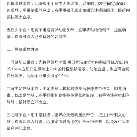
四
摘眼球采血：此法常用于鼠类大量采血。采血时,用左手固定动物,压
四
迫眼球，尽量使眼球突出，右手用镊子或止血钳迅速摘除眼球，眼眶内
很快流出血液。
五
断头采血：用剪子迅速剪掉动物头部，立即将动物颈朝下，提起动
五
物，血液可流入已准备好的容器中。
二、豚鼠采血方法
一
耳缘切口采血：先将豚鼠耳消毒,用刀片沿血管方向割破耳缘,切口约
一
长0.5cm,在切口边缘涂上20％的柠檬酸钠溶液，防治血凝，则血可自切
口处流出。此法采血每次可采0.5ml。
二
背中足静脉采血：固定豚鼠，将其右或左后肢膝关节伸直，脚背消
二
毒，找出足静脉，左手拇指和食指拉住豚鼠的趾端，右手将注射针刺入
静脉，拔针后立即出血。
三
心脏采血：用手指触摸，选择心跳最明显的部位，把注射针刺入心
三
脏，血液即流入针管。心脏采血时所用的针头应细长些，以免发生采血
后穿刺孔出血。