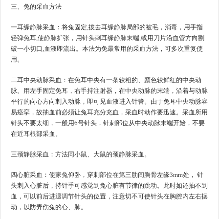
三、兔的采血方法
一
耳缘静脉采血：将兔固定,拔去耳缘静脉局部的被毛，消毒，用手指
一
轻弹兔耳,使静脉扩张，用针头刺耳缘静脉末端,或用刀片沿血管方向割
破一小切口,血液即流出。本法为兔最常用的采血方法，可多次重复使
用。
二
耳中央动脉采血：在兔耳中央有一条较粗的、颜色较鲜红的中央动
二
脉。用左手固定兔耳，右手持注射器，在中央动脉的末端，沿着与动脉
平行的向心方向刺入动脉，即可见血液进入针管。由于兔耳中央动脉容
易痉挛，故抽血前必须让兔耳充分充血，采血时动作要迅速。采血所用
针头不要太细，一般用6号针头，针刺部位从中央动脉末端开始，不要
在近耳根部采血。
三
颈静脉采血：方法同小鼠、大鼠的颈静脉采血。
三
四
心脏采血：使家兔仰卧，穿刺部位在第三肋间胸骨左缘3mm处， 针
四
头刺入心脏后，持针手可感觉到兔心脏有节律的跳动。此时如还抽不到
血，可以前后进退调节针头的位置，注意切不可使针头在胸腔内左右摆
动，以防弄伤兔的心、肺。