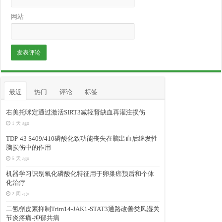
网站
最近
热门
评论
标签
右美托咪定通过激活SIRT3减轻肾缺血再灌注损伤
1 天 ago
TDP-43 S409/410磷酸化致功能丧失在脑出血后继发性
脑损伤中的作用
5 天 ago
机器学习识别氧化磷酸化特征用于卵巢癌预后和个体
化治疗
2 周 ago
二氢槲皮素抑制Trim14-JAK1-STAT3通路改善类风湿关
节炎疼痛-抑郁共病