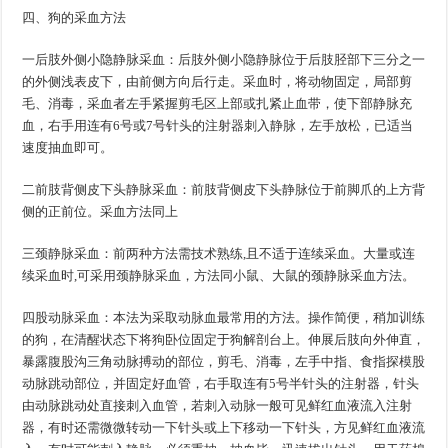
四、狗的采血方法
一
后肢外侧小隐静脉采血：后肢外侧小隐静脉位于后肢胫部下三分之一
一
的外侧浅表皮下，由前侧方向后行走。采血时，将动物固定，局部剪
毛、消毒，采血者左手紧握剪毛区上部或扎紧止血带，使下部静脉充
血，右手用连有6号或7号针头的注射器刺入静脉，左手放松，已适当
速度抽血即可。
二
前肢背侧皮下头静脉采血：前肢背侧皮下头静脉位于前脚爪的上方背
二
侧的正前位。采血方法同上
三
颈静脉采血：前两种方法需技术熟练,且不适于连续采血。大量或连
三
续采血时,可采用颈静脉采血，方法同小鼠、大鼠的颈静脉采血方法。
四
股动脉采血：本法为采取动脉血最常用的方法。操作简便，稍加训练
四
的狗，在清醒状态下将狗卧位固定于狗解剖台上。伸展后肢向外伸直，
暴露腹股沟三角动脉搏动的部位，剪毛、消毒，左手中指、食指探模股
动脉跳动部位，并固定好血管，右手取连有5号半针头的注射器，针头
由动脉跳动处直接刺入血管，若刺入动脉一般可见鲜红血液流入注射
器，有时还需微微转动一下针头或上下移动一下针头，方见鲜红血液流