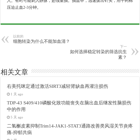
入。有时可能刺入静脉，必须重抽。抽血毕，迅速拔出针头，用干药棉
压迫止血2-3分钟。
以前的
细胞转染为什么不能加血清？
下一
如何选择稳定转染的筛选抗生
素？
相关文章
右美托咪定通过激活SIRT3减轻肾缺血再灌注损伤
1 天 ago
TDP-43 S409/410磷酸化致功能丧失在脑出血后继发性脑损伤
中的作用
5 天 ago
二氢槲皮素抑制Trim14-JAK1-STAT3通路改善类风湿关节炎疼
痛-抑郁共病