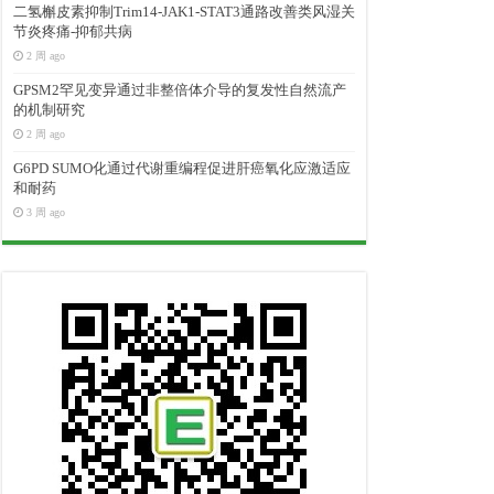
二氢槲皮素抑制Trim14-JAK1-STAT3通路改善类风湿关
节炎疼痛-抑郁共病
2 周 ago
GPSM2罕见变异通过非整倍体介导的复发性自然流产
的机制研究
2 周 ago
G6PD SUMO化通过代谢重编程促进肝癌氧化应激适应
和耐药
3 周 ago