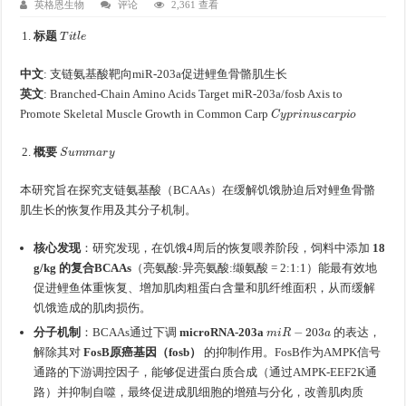
英格恩生物
评论
2,361 查看
T
i
t
l
e
标题
中文
: 支链氨基酸靶向miR-203a促进鲤鱼骨骼肌生长
英文
: Branched-Chain Amino Acids Target miR-203a/fosb Axis to
C
y
p
r
i
n
u
s
c
a
r
p
i
o
Promote Skeletal Muscle Growth in Common Carp
S
u
m
m
a
r
y
概要
本研究旨在探究支链氨基酸（BCAAs）在缓解饥饿胁迫后对鲤鱼骨骼
肌生长的恢复作用及其分子机制。
核心发现
：研究发现，在饥饿4周后的恢复喂养阶段，饲料中添加
18
g/kg 的复合BCAAs
（亮氨酸:异亮氨酸:缬氨酸 = 2:1:1）能最有效地
促进鲤鱼体重恢复、增加肌肉粗蛋白含量和肌纤维面积，从而缓解
饥饿造成的肌肉损伤。
m
i
R
−
203
a
分子机制
：BCAAs通过下调
microRNA-203a
的表达，
解除其对
FosB原癌基因（fosb）
的抑制作用。FosB作为AMPK信号
通路的下游调控因子，能够促进蛋白质合成（通过AMPK-EEF2K通
路）并抑制自噬，最终促进成肌细胞的增殖与分化，改善肌肉质