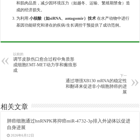
和肌肉品质，减少因环境压力（如越冬、运输、繁殖期禁食）造
成的经济损失。
为利用
小核酸（如siRNA、antagomir）技术
在水产动物中进行
基因功能研究和潜在的疾病/生长调控干预提供了成功范例。
以前的
调节皮肤伤口愈合过程中角质形
成细胞EMT-MET动力学和瘢痕形
成
下一
通过增强XB130 mRNA的稳定性
和翻译来促进非小细胞肺癌的进
展
相关文章
肺癌细胞通过hnRNPK将抑癌miR-4732-3p排入外泌体以促进
自身进展
2026年6月12日