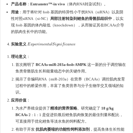
产品名称
：
Entranster™-in vivo
（体内RNA转染试剂）。
用途
：用于将针对 fosb 基因的特异性小干扰RNA（siRNA）以及阴
性对照siRNA（si-NC）
局部注射转染到鲤鱼的骨骼肌组织中
，以实
现 fosb 基因的体内敲低（knockdown），从而验证其在BCAAs介导
的肌肉生长中的功能。
E
x
p
e
r
i
m
e
n
t
a
l
S
i
g
n
i
f
i
c
a
n
c
e
实验意义
理论意义
：
首次阐明了
BCAAs-miR-203a-fosb-AMPK
这一新的分子调控轴在
鱼类骨骼肌生长和能量稳态中的关键作用。
揭示了非编码RNA（miR-203a）在营养（BCAAs）调控肌肉发育
过程中的桥梁作用，丰富了鱼类营养与分子生物学交叉领域的知
识。
应用价值
：
为水产养殖业提供了
精准的营养策略
。研究确定了
18 g/kg
2
:
1
:
1
BCAAs
是促进饥饿后鲤鱼肌肉恢复的最佳剂量和配比，
可直接用于优化鲤鱼等淡水鱼的饲料配方。
有助于开发
抗肌肉萎缩的功能性饲料添加剂
，提高鱼体生长性能