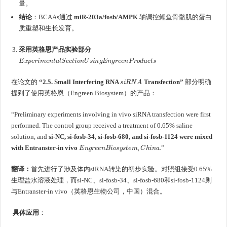
量。
结论
：BCAAs通过
miR-203a/fosb/AMPK
轴调控鲤鱼骨骼肌的蛋白
质重塑和生长发育。
采用英格恩产品实验部分
E
x
p
e
r
i
m
e
n
t
a
l
S
e
c
t
i
o
n
U
s
i
n
g
E
n
g
r
e
e
n
P
r
o
d
u
c
t
s
s
i
R
N
A
在论文的
“2.5. Small Interfering RNA
Transfection”
部分明确
提到了使用英格恩（Engreen Biosystem）的产品：
“Preliminary experiments involving in vivo siRNA transfection were first
performed. The control group received a treatment of 0.65% saline
solution, and
si-NC, si-fosb-34, si-fosb-680, and si-fosb-1124 were mixed
E
n
g
r
e
e
n
B
i
o
s
y
s
t
e
m
,
C
h
i
n
a
with
Entranster
-in vivo
.”
翻译：
首先进行了涉及体内siRNA转染的初步实验。对照组接受0.65%
生理盐水溶液处理，而si-NC、si-fosb-34、si-fosb-680和si-fosb-1124则
与Entranster-in vivo（英格恩生物公司，中国）混合。
具体应用
：