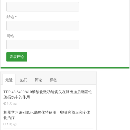
邮箱
*
网站
最近
热门
评论
标签
TDP-43 S409/410磷酸化致功能丧失在脑出血后继发性
脑损伤中的作用
3 天 ago
机器学习识别氧化磷酸化特征用于卵巢癌预后和个体
化治疗
1 周 ago