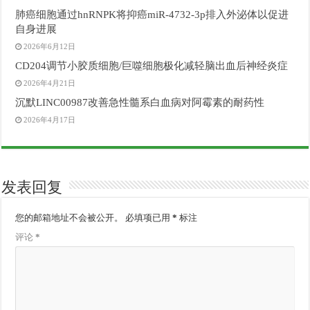
肺癌细胞通过hnRNPK将抑癌miR-4732-3p排入外泌体以促进
自身进展
2026年6月12日
CD204调节小胶质细胞/巨噬细胞极化减轻脑出血后神经炎症
2026年4月21日
沉默LINC00987改善急性髓系白血病对阿霉素的耐药性
2026年4月17日
发表回复
您的邮箱地址不会被公开。
必填项已用
*
标注
评论
*