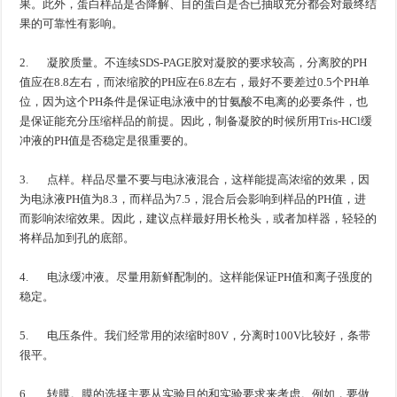
果。此外，蛋白样品是否降解、目的蛋白是否已抽取充分都会对最终结
果的可靠性有影响。
2. 凝胶质量。不连续SDS-PAGE胶对凝胶的要求较高，分离胶的PH
值应在8.8左右，而浓缩胶的PH应在6.8左右，最好不要差过0.5个PH单
位，因为这个PH条件是保证电泳液中的甘氨酸不电离的必要条件，也
是保证能充分压缩样品的前提。因此，制备凝胶的时候所用Tris-HCl缓
冲液的PH值是否稳定是很重要的。
3. 点样。样品尽量不要与电泳液混合，这样能提高浓缩的效果，因
为电泳液PH值为8.3，而样品为7.5，混合后会影响到样品的PH值，进
而影响浓缩效果。因此，建议点样最好用长枪头，或者加样器，轻轻的
将样品加到孔的底部。
4. 电泳缓冲液。尽量用新鲜配制的。这样能保证PH值和离子强度的
稳定。
5. 电压条件。我们经常用的浓缩时80V，分离时100V比较好，条带
很平。
6. 转膜。膜的选择主要从实验目的和实验要求来考虑。例如，要做