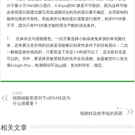
分子量小于20kD的小蛋白，0.45μm的NC膜是不可取的，因为这样可能
会使得蛋白因透过膜孔而造成膜结合的目的蛋白量不确定，从而影响到
最终结果的可靠性。而如果所分离的蛋白需要进行测序，则非PVDF膜
不可，因为只有PVDF膜才能经受住严酷的清洗条件。
7. 抗体杂交与底物显色。一抗尽量选择小鼠或者兔来源的单克隆抗
体，还有要注意所用的抗体是否能够识别变性条件下的目标蛋白；二抗
一般都是效价很高的，只要室温下杂交1小时就可以了，适当延长也是
可以的。另外，要选择灵敏度较高的化学反应底物。如超敏型ECL发光
液Enlight-Plus，检测级别可达pg级，发光时间长，稳定。
以前的
细胞铺板密度对于siRNA转染为
什么很重要？
下一
细胞转染效率低的原因
相关文章