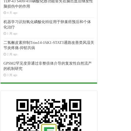
TDP-43 S409/410磷酸化致功能丧失在脑出血后继发性
脑损伤中的作用
4 天 ago
机器学习识别氧化磷酸化特征用于卵巢癌预后和个体
化治疗
1 周 ago
二氢槲皮素抑制Trim14-JAK1-STAT3通路改善类风湿关
节炎疼痛-抑郁共病
2 周 ago
GPSM2罕见变异通过非整倍体介导的复发性自然流产
的机制研究
3 周 ago