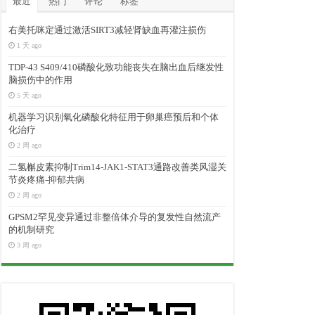
最近
热门
评论
标签
右美托咪定通过激活SIRT3减轻肾缺血再灌注损伤
1 天 ago
TDP-43 S409/410磷酸化致功能丧失在脑出血后继发性
脑损伤中的作用
5 天 ago
机器学习识别氧化磷酸化特征用于卵巢癌预后和个体
化治疗
2 周 ago
二氢槲皮素抑制Trim14-JAK1-STAT3通路改善类风湿关
节炎疼痛-抑郁共病
2 周 ago
GPSM2罕见变异通过非整倍体介导的复发性自然流产
的机制研究
3 周 ago