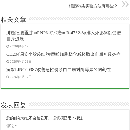
下一
细胞转染实验方法有哪些？
相关文章
肺癌细胞通过hnRNPK将抑癌miR-4732-3p排入外泌体以促进
自身进展
2026年6月12日
CD204调节小胶质细胞/巨噬细胞极化减轻脑出血后神经炎症
2026年4月21日
沉默LINC00987改善急性髓系白血病对阿霉素的耐药性
2026年4月17日
发表回复
您的邮箱地址不会被公开。
必填项已用
*
标注
评论
*