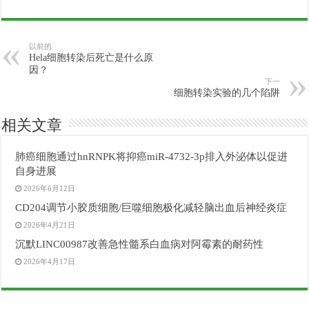
以前的
Hela细胞转染后死亡是什么原
因？
下一
细胞转染实验的几个陷阱
相关文章
肺癌细胞通过hnRNPK将抑癌miR-4732-3p排入外泌体以促进
自身进展
2026年6月12日
CD204调节小胶质细胞/巨噬细胞极化减轻脑出血后神经炎症
2026年4月21日
沉默LINC00987改善急性髓系白血病对阿霉素的耐药性
2026年4月17日