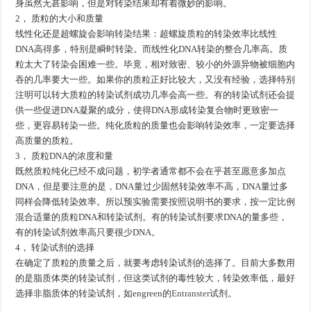
身虽然无甚影响，但是对转染结果却有着微妙的影响。
2， 质粒的大小和质量
线性化还是超螺旋会影响转染结果：超螺旋质粒的转染效率比线性
DNA高得多，特别是瞬时转染。而线性化DNA转染的整合几率高。质
粒太大了转染会困难一些。毕竟，相对致密、较小的外源异物被细胞内
吞的几率要大一些。如果你的质粒正好比较大，又没有经验，选择特别
注明可以转大质粒的转染试剂成功几率会高一些。有的转染试剂还会提
供一些促进DNA凝聚的成分，使得DNA形成转染复合物时更致密一
些，更容易转染一些。纯化质粒的质量也会影响转染效率，一定要选择
高质量的质粒。
3， 质粒DNA的浓度和量
既然质粒纯化已经不成问题，初学者通常都不会在乎甚至愿意多加点
DNA，但是要注意的是，DNA量过少固然转染效率不高，DNA量过多
同样会降低转染效率。所以预实验需要按照说明书的要求，按一定比例
混合适量的质粒DNA和转染试剂。有的转染试剂要求DNA的量多些，
有的转染试剂效率高只要很少DNA。
4， 转染试剂的选择
在确定了质粒的质量之后，就要考虑转染试剂的选择了。目前大多数用
的是脂质体类的转染试剂，但这类试剂的毒性较大，转染效率低，最好
选择非脂质体的转染试剂，如engreen的
Entranster
试剂。