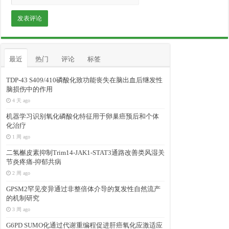
最近
热门
评论
标签
TDP-43 S409/410磷酸化致功能丧失在脑出血后继发性
脑损伤中的作用
4 天 ago
机器学习识别氧化磷酸化特征用于卵巢癌预后和个体
化治疗
1 周 ago
二氢槲皮素抑制Trim14-JAK1-STAT3通路改善类风湿关
节炎疼痛-抑郁共病
2 周 ago
GPSM2罕见变异通过非整倍体介导的复发性自然流产
的机制研究
3 周 ago
G6PD SUMO化通过代谢重编程促进肝癌氧化应激适应