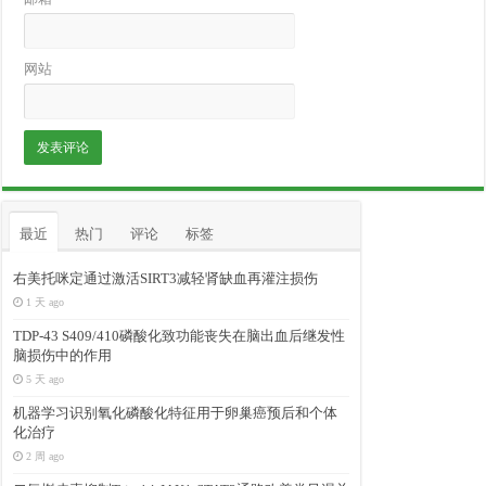
网站
最近
热门
评论
标签
右美托咪定通过激活SIRT3减轻肾缺血再灌注损伤
1 天 ago
TDP-43 S409/410磷酸化致功能丧失在脑出血后继发性
脑损伤中的作用
5 天 ago
机器学习识别氧化磷酸化特征用于卵巢癌预后和个体
化治疗
2 周 ago