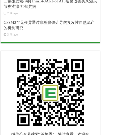
二氢槲皮素抑制Trim14-JAK1-STAT3通路改善类风湿关
节炎疼痛-抑郁共病
2 周 ago
GPSM2罕见变异通过非整倍体介导的复发性自然流产
的机制研究
3 周 ago
微信公众号搜索“英格恩"，随时查看，欢迎交