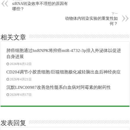
siRNA转染效率不理想的原因有
哪些？
下一
动物体内转染实验的重复性如
何？
相关文章
肺癌细胞通过hnRNPK将抑癌miR-4732-3p排入外泌体以促进
自身进展
2026年6月12日
CD204调节小胶质细胞/巨噬细胞极化减轻脑出血后神经炎症
2026年4月21日
沉默LINC00987改善急性髓系白血病对阿霉素的耐药性
2026年4月17日
发表回复