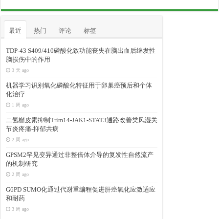
最近
热门
评论
标签
TDP-43 S409/410磷酸化致功能丧失在脑出血后继发性
脑损伤中的作用
3 天 ago
机器学习识别氧化磷酸化特征用于卵巢癌预后和个体
化治疗
1 周 ago
二氢槲皮素抑制Trim14-JAK1-STAT3通路改善类风湿关
节炎疼痛-抑郁共病
2 周 ago
GPSM2罕见变异通过非整倍体介导的复发性自然流产
的机制研究
2 周 ago
G6PD SUMO化通过代谢重编程促进肝癌氧化应激适应
和耐药
3 周 ago