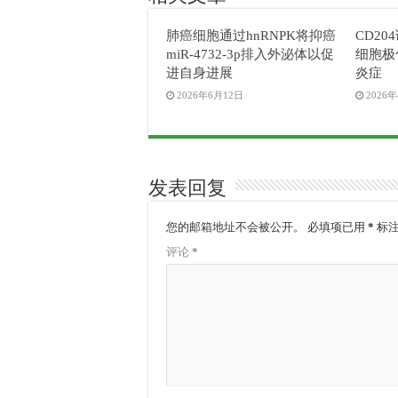
肺癌细胞通过hnRNPK将抑癌
CD2
miR-4732-3p排入外泌体以促
细胞极
进自身进展
炎症
2026年6月12日
2026
发表回复
您的邮箱地址不会被公开。
必填项已用
*
标
评论
*