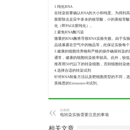
1.纯化RNA
在转染前要确认RNA的大小和纯度。为得到高
胺胶除去反应中多余的核苷酸，小的寡核苷酸
化（即PAGE胶纯化）。
2.避免RNA酶污染
微量的RNA酶将导致RNA实验失败。由于实
品或暴露在空气中的物品等，此保证实验每个
3.健康的细胞培养物和严格的操作确保转染的
通常，健康的细胞转染效率较高。此外，较低
推荐用50代以下的转染细胞，否则细胞转染
4.选择合适的转染试剂
针对RNA制备方法以及靶细胞类型的不同，
英格恩的
Entranster
-R试剂。
以前的
电转染实验需要注意的事项
相关文章