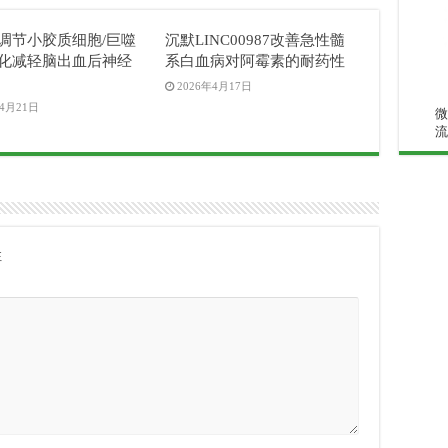
04调节小胶质细胞/巨噬
沉默LINC00987改善急性髓
化减轻脑出血后神经
系白血病对阿霉素的耐药性
2026年4月17日
年4月21日
微
流
注