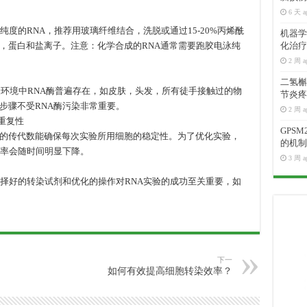
6 天 a
纯度的RNA，推荐用玻璃纤维结合，洗脱或通过15-20%丙烯酰
机器学
，蛋白和盐离子。注意：化学合成的RNA通常需要跑胶电泳纯
化治疗
2 周 a
二氢槲皮
验环境中RNA酶普遍存在，如皮肤，头发，所有徒手接触过的物
节炎疼
步骤不受RNA酶污染非常重要。
2 周 a
重复性
GPS
的传代数能确保每次实验所用细胞的稳定性。为了优化实验，
的机制
效率会随时间明显下降。
3 周 a
选择好的转染试剂和优化的操作对RNA实验的成功至关重要，如
下一
如何有效提高细胞转染效率？