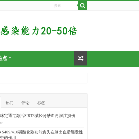
热点
热门
评论
标签
咪定通过激活SIRT3减轻肾缺血再灌注损伤
go
-43 S409/410磷酸化致功能丧失在脑出血后继发性
中的作用