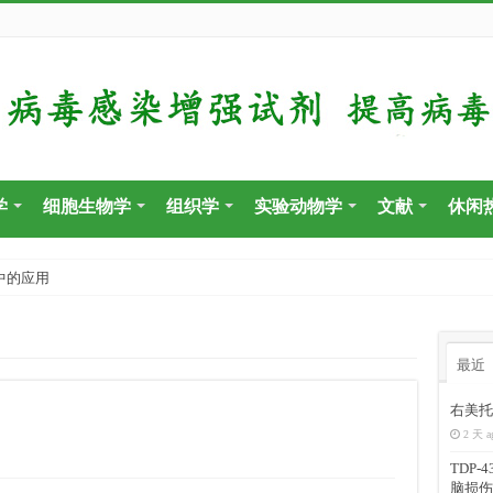
学
细胞生物学
组织学
实验动物学
文献
休闲
中的应用
最近
右美托
2 天 a
TDP
脑损伤