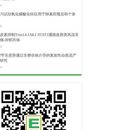
go
习识别氧化磷酸化特征用于卵巢癌预后和个体
go
素抑制Trim14-JAK1-STAT3通路改善类风湿关
痛-抑郁共病
go
M2罕见变异通过非整倍体介导的复发性自然流产
研究
go