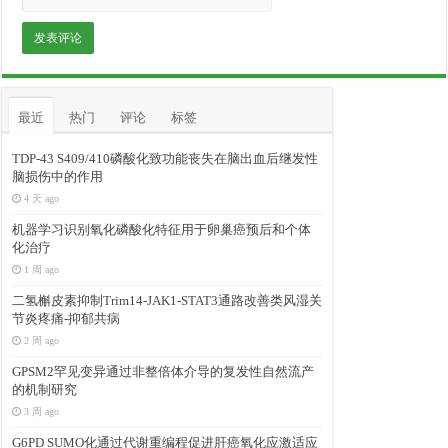
最近
热门
评论
标签
TDP-43 S409/410磷酸化致功能丧失在脑出血后继发性
脑损伤中的作用
4 天 ago
机器学习识别氧化磷酸化特征用于卵巢癌预后和个体
化治疗
1 周 ago
二氢槲皮素抑制Trim14-JAK1-STAT3通路改善类风湿关
节炎疼痛-抑郁共病
2 周 ago
GPSM2罕见变异通过非整倍体介导的复发性自然流产
的机制研究
3 周 ago
G6PD SUMO化通过代谢重编程促进肝癌氧化应激适应