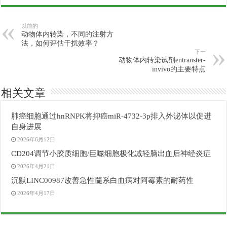
以前的
动物体内转染，不同的注射方
法，如何评估干扰效率？
下一
动物体内转染试剂entranster-
invivo的主要特点
相关文章
肺癌细胞通过hnRNPK将抑癌miR-4732-3p排入外泌体以促进
自身进展
2026年6月12日
CD204调节小胶质细胞/巨噬细胞极化减轻脑出血后神经炎症
2026年4月21日
沉默LINC00987改善急性髓系白血病对阿霉素的耐药性
2026年4月17日