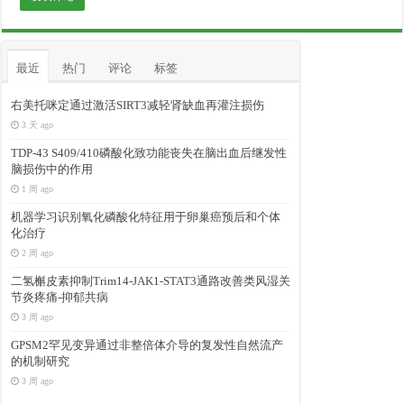
最近
热门
评论
标签
右美托咪定通过激活SIRT3减轻肾缺血再灌注损伤
3 天 ago
TDP-43 S409/410磷酸化致功能丧失在脑出血后继发性
脑损伤中的作用
1 周 ago
机器学习识别氧化磷酸化特征用于卵巢癌预后和个体
化治疗
2 周 ago
二氢槲皮素抑制Trim14-JAK1-STAT3通路改善类风湿关
节炎疼痛-抑郁共病
3 周 ago
GPSM2罕见变异通过非整倍体介导的复发性自然流产
的机制研究
3 周 ago