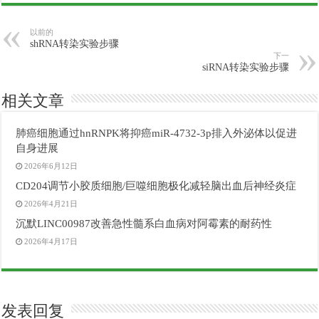
以前的
shRNA转染实验步骤
下一
siRNA转染实验步骤
相关文章
肺癌细胞通过hnRNPK将抑癌miR-4732-3p排入外泌体以促进
自身进展
2026年6月12日
CD204调节小胶质细胞/巨噬细胞极化减轻脑出血后神经炎症
2026年4月21日
沉默LINC00987改善急性髓系白血病对阿霉素的耐药性
2026年4月17日
发表回复