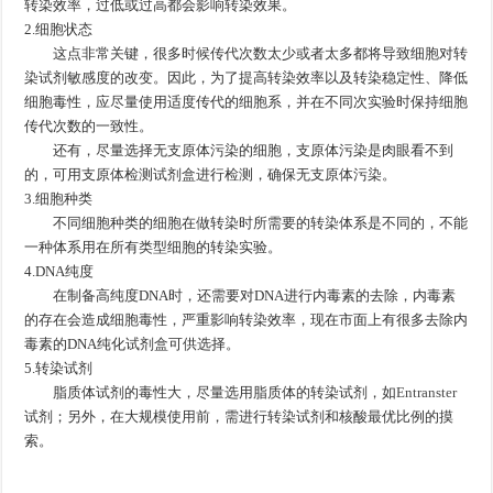
转染效率，过低或过高都会影响转染效果。
2.细胞状态
这点非常关键，很多时候传代次数太少或者太多都将导致细胞对转
染试剂敏感度的改变。因此，为了提高转染效率以及转染稳定性、降低
细胞毒性，应尽量使用适度传代的细胞系，并在不同次实验时保持细胞
传代次数的一致性。
还有，尽量选择无支原体污染的细胞，支原体污染是肉眼看不到
的，可用支原体检测试剂盒进行检测，确保无支原体污染。
3.细胞种类
不同细胞种类的细胞在做转染时所需要的转染体系是不同的，不能
一种体系用在所有类型细胞的转染实验。
4.DNA纯度
在制备高纯度DNA时，还需要对DNA进行内毒素的去除，内毒素
的存在会造成细胞毒性，严重影响转染效率，现在市面上有很多去除内
毒素的DNA纯化试剂盒可供选择。
5.转染试剂
脂质体试剂的毒性大，尽量选用脂质体的转染试剂，如
Entranster
试剂；另外，在大规模使用前，需进行转染试剂和核酸最优比例的摸
索。