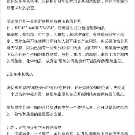
优化细胞生长条件。只使用新鲜配制的培养基和添加剂，并经可能减少
所用试剂的变更。
基础培养基—目前所使用的各种市售培养基
如
，
R
P
M
I
1640
和
D
M
E
M
。培养基的成分包括营养物质
如
，
和
氨
基
酸
，
葡
萄
糖
，维生素，无机盐，和缓冲物质。有些成分非常不稳
氨
基
酸
，
葡
萄
糖
定，因此如果不在使用时新鲜加入就可能会产生问题。务必要使培养基
避光保存。因为已知有一些组分和缓冲物质，如HEPES，当暴露于光照
下就会分解产生细胞毒性物质。另外，血清，添加剂，来自于培养箱内
的污染物、化学物质，或真菌/细胞的污染也都可能影响到细胞生理。
2.细胞生长状态
密切观察您的细胞;确保它们状态良好。在开始转染细胞之前，先制定
一个适当的种板方案，使细胞密度从转染开始到结束都保持最佳状态。
增加成功几率—细胞是转染过程中的一个关键元素，它可以是影响结果
的一致性和质量的最重要的变量。
此外，还常用促有丝分裂刺激物
如
，
病
毒
转
化
，
生
长
因
子
，
条
件
培
养
基
，
以
及
滋
养
细
胞
来活化原代培养