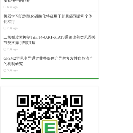
脑损伤中的作用
6 天 ago
机器学习识别氧化磷酸化特征用于卵巢癌预后和个体
化治疗
2 周 ago
二氢槲皮素抑制Trim14-JAK1-STAT3通路改善类风湿关
节炎疼痛-抑郁共病
2 周 ago
GPSM2罕见变异通过非整倍体介导的复发性自然流产
的机制研究
3 周 ago