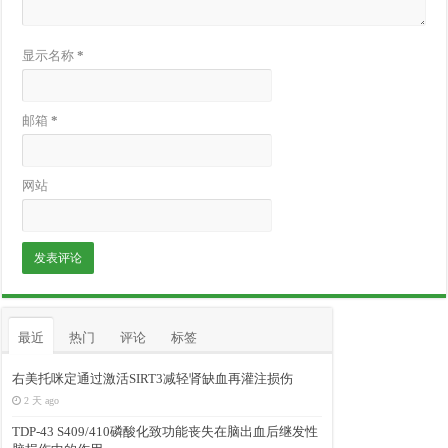
显示名称
*
邮箱
*
网站
最近
热门
评论
标签
右美托咪定通过激活SIRT3减轻肾缺血再灌注损伤
2 天 ago
TDP-43 S409/410磷酸化致功能丧失在脑出血后继发性