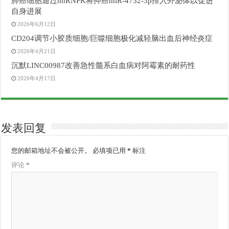
肺癌细胞通过hnRNPK将抑癌miR-4732-3p排入外泌体以促进
自身进展
2026年6月12日
CD204调节小胶质细胞/巨噬细胞极化减轻脑出血后神经炎症
2026年4月21日
沉默LINC00987改善急性髓系白血病对阿霉素的耐药性
2026年4月17日
发表回复
您的邮箱地址不会被公开。
必填项已用
*
标注
评论
*