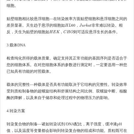
如
，
病
毒
转
化
，
生
长
因
子
，
条
件
培
养
基
，
以
及
滋
养
细
胞
细胞。
贴壁细胞相比较悬浮细胞—在转染效率方面贴壁细胞和悬浮细胞之间的
如
H
L
60
，
J
u
r
k
a
t
差异显著。天生趋于悬浮的细胞
非常难以转染。相
如
，
如
H
E
K
，
C
H
O
反，天生为贴壁的细胞
则可适应悬浮生长的条件。
如
，
3.载体DNA
检查纯化所得的载体质量。确定支持其正常功能的基因序列是否适合于
您的细胞体系。在对您细胞体系的参数进行测定时，一定要选用一种您
已知具有功能的对照载体。
载体的完整性—种载体是否具有功能取决于它结构的完整性。转染效率
受到质粒制备物的超螺旋结构和舒展结构之间比例、双螺旋中断、核酸
酶的降解，以及来自于储存和处理过程中的物理压力的影响。
4.转染方案
转染复合物的制备—诸如转染试剂/DNA配比，离子强度，缓冲液pH
值，以及温度等变量都会影响到转染复合物的组成和功能。质粒既可在