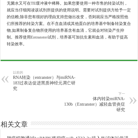
无菌水又可在TE缓冲液中稀释。如果您要使用一种市售的转染试剂，
就应当仔细阅读该试剂所提供的使用说明。需要对试剂提供方给予一定
的信赖;除非您有很好的理由支持您做出改变，否则就应当严格按照他
们所推荐的转染方案。在不含血清或其他蛋白的培养基中制备转染复合
物;如果制备复合物所使用的培养基含有血清，它就会对转染产生抑
制。推荐使用
Entranster
试剂，培养基可加抗生素和血清，有助于提高
转染效率。
以前的
RNA转染（entranster）与miRNA-
183过表达促进黑质神经元凋亡研
究
下一
体内转染miRNA-
130b（Entranster）减轻血管炎症
研究
相关文章