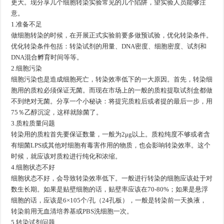
更大。现分享几个细胞转染实验常见的几个陷阱，望实验人员能够注
意。
1.准备不足
做细胞转染的时候，在开展正式实验前要多做预试验，优化转染条件。
优化转染条件包括：转染试剂的用量、DNA密度、细胞密度、试剂和
DNA混合孵育时间等等。
2.细胞污染
细胞污染也是造成细胞死亡，转染效率低下的一大原因。首先，转染细
胞用的质粒必须保证无菌。而现在市场上的一般的质粒提取试剂盒都做
不到绝对无菌。分享一个小秘诀：将提完质粒后或者提的最后一步，用
75％乙醇沉淀，这样就除菌了。
3.质粒质量问题
转染用的质粒首先要保证数量，一般为2μg以上。质粒纯度不够或者含
有细菌LPS或其他对细胞有毒害作用的物质，也会影响转染效率。这个
时候，就应该对质粒进行纯化和浓缩。
4.细胞状态不好
细胞状态不好，会导致转染效率低下。一般进行转染的细胞应该处于对
数生长期。如果是贴壁细胞的话，贴壁率应该在70-80%；如果是悬浮
细胞的话，应该是6×105个/孔（24孔板），一般是转染前一天换液，
转染前用无血清培养基或PBS洗细胞一次。
5.转染试剂问题