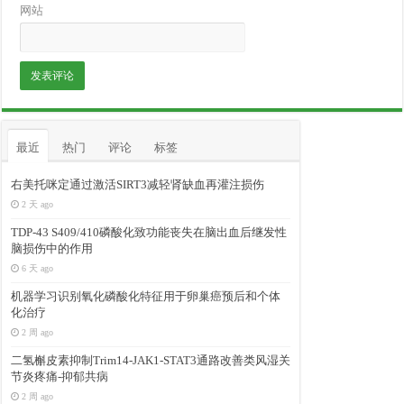
网站
最近
热门
评论
标签
右美托咪定通过激活SIRT3减轻肾缺血再灌注损伤
2 天 ago
TDP-43 S409/410磷酸化致功能丧失在脑出血后继发性
脑损伤中的作用
6 天 ago
机器学习识别氧化磷酸化特征用于卵巢癌预后和个体
化治疗
2 周 ago
二氢槲皮素抑制Trim14-JAK1-STAT3通路改善类风湿关
节炎疼痛-抑郁共病
2 周 ago