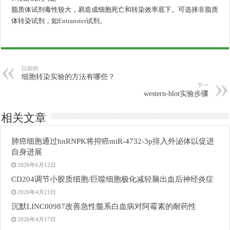
脂质体试剂毒性较大，易造成细胞死亡和转染效率底下。可选择非脂质
体转染试剂，如
Entranster
试剂。
以前的
细胞转染实验的方法有哪些？
下一
western-blot实验步骤
相关文章
肺癌细胞通过hnRNPK将抑癌miR-4732-3p排入外泌体以促进
自身进展
2026年6月12日
CD204调节小胶质细胞/巨噬细胞极化减轻脑出血后神经炎症
2026年4月21日
沉默LINC00987改善急性髓系白血病对阿霉素的耐药性
2026年4月17日