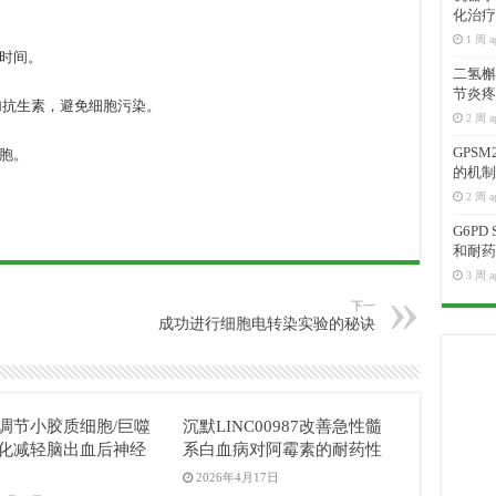
化治疗
1 周 a
时间。
二氢槲皮
节炎疼
加抗生素，避免细胞污染。
2 周 a
GPS
胞。
的机制
2 周 a
G6P
和耐药
3 周 a
下一
成功进行细胞电转染实验的秘诀
04调节小胶质细胞/巨噬
沉默LINC00987改善急性髓
化减轻脑出血后神经
系白血病对阿霉素的耐药性
2026年4月17日