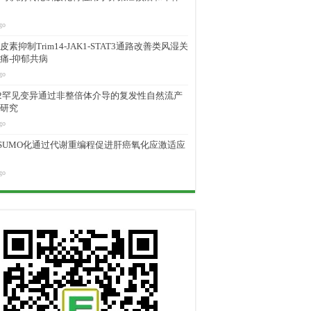
go
素抑制Trim14-JAK1-STAT3通路改善类风湿关
痛-抑郁共病
go
M2罕见变异通过非整倍体介导的复发性自然流产
研究
go
D SUMO化通过代谢重编程促进肝癌氧化应激适应
go