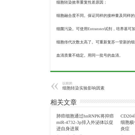
细胞转染效率重复性差原因：
细胞融合度不同。保证同样的接种量及同样的
细菌污染。可使用
Entranster
试剂，培养基可
细胞传代次数太高了。可重新复苏一管新的细
血清质量不稳定。用同一批号的血清。
以前的
细胞转染实验影响因素
相关文章
肺癌细胞通过hnRNPK将抑癌
CD2
miR-4732-3p排入外泌体以促
细胞极
进自身进展
炎症