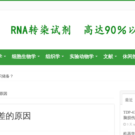
学
细胞生物学
组织学
实验动物学
文献
休闲
识储备？
原因
最近
TDP
差的原因
脑损伤
3 天 a
机器学