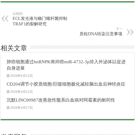
以前的
ECL发光液与幽门螺杆菌抑制
TRAF1的裂解研究
下一
质粒DNA转染注意事项
相关文章
肺癌细胞通过hnRNPK将抑癌miR-4732-3p排入外泌体以促进
自身进展
2026年6月12日
CD204调节小胶质细胞/巨噬细胞极化减轻脑出血后神经炎症
2026年4月21日
沉默LINC00987改善急性髓系白血病对阿霉素的耐药性
2026年4月17日