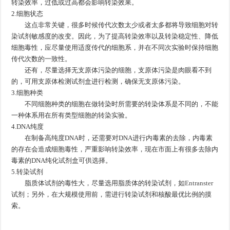
转染效率，过低或过高都会影响转染效果。
2.细胞状态
这点非常关键，很多时候传代次数太少或者太多都将导致细胞对转
染试剂敏感度的改变。因此，为了提高转染效率以及转染稳定性、降低
细胞毒性，应尽量使用适度传代的细胞系，并在不同次实验时保持细胞
传代次数的一致性。
还有，尽量选择无支原体污染的细胞，支原体污染是肉眼看不到
的，可用支原体检测试剂盒进行检测，确保无支原体污染。
3.细胞种类
不同细胞种类的细胞在做转染时所需要的转染体系是不同的，不能
一种体系用在所有类型细胞的转染实验。
4.DNA纯度
在制备高纯度DNA时，还需要对DNA进行内毒素的去除，内毒素
的存在会造成细胞毒性，严重影响转染效率，现在市面上有很多去除内
毒素的DNA纯化试剂盒可供选择。
5.转染试剂
脂质体试剂的毒性大，尽量选用脂质体的转染试剂，如
Entranster
试剂；另外，在大规模使用前，需进行转染试剂和核酸最优比例的摸
索。