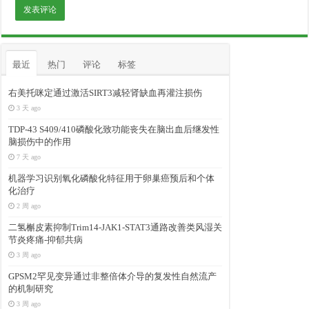
最近
热门
评论
标签
右美托咪定通过激活SIRT3减轻肾缺血再灌注损伤
3 天 ago
TDP-43 S409/410磷酸化致功能丧失在脑出血后继发性
脑损伤中的作用
7 天 ago
机器学习识别氧化磷酸化特征用于卵巢癌预后和个体
化治疗
2 周 ago
二氢槲皮素抑制Trim14-JAK1-STAT3通路改善类风湿关
节炎疼痛-抑郁共病
3 周 ago
GPSM2罕见变异通过非整倍体介导的复发性自然流产
的机制研究
3 周 ago