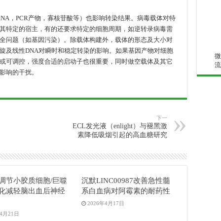
NA，PCR产物，寡核苷酸等）也影响转染结果。病毒载体对特
其特定的宿主，有的还要求特定的细胞周期，如逆转录病毒需
全问题（如基因污染）。除载体构建外，载体的形态及大小对
旋及线性DNA对瞬时和稳定转染的影响。如果基因产物对细胞
微
或可调控，强度合适的启动子也很重要，同时做空载体及其它
流
影响的干扰。
下一
ECL发光液（enlight）与褪黑激
素降低吸烟引起的高血糖研究
04调节小胶质细胞/巨噬
沉默LINC00987改善急性髓
化减轻脑出血后神经
系白血病对阿霉素的耐药性
2026年4月17日
年4月21日