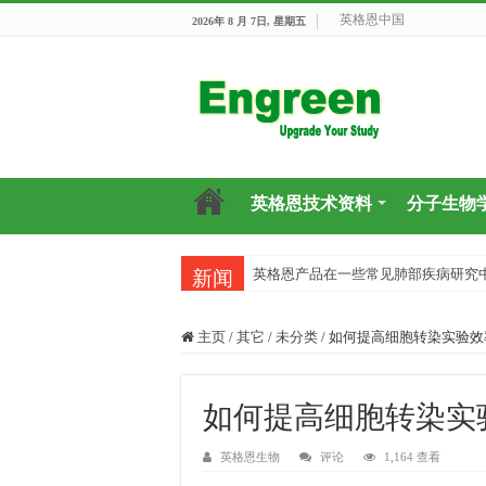
英格恩中国
2026年 8 月 7日, 星期五
英格恩技术资料
分子生物
英格恩产品在一些常见肺部疾病研究
目前国内有哪些好的科研交流平台？
新闻
主页
/
其它
/
未分类
/
如何提高细胞转染实验效
如何提高细胞转染实
英格恩生物
评论
1,164 查看