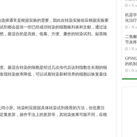
4 天 a
机器学
选择通常是根据实验的需要，因此在转染实验前应根据实验要
化治疗
试剂都会提供一些已经成功转染的细胞株列表和文献，通过这
1 周 a
然，最适合的是高效、低毒、方便、廉价的转染试剂。如英格
二氢槲皮
节炎疼
2 周 a
GPS
的机制
变。最适合转染的细胞是经过几次传代后达到指数生长期的细
3 周 a
发现转染效率降低，可以试着转染新鲜培养的细胞以恢复最佳
同小异。转染时应跟据具体转染试剂推荐的方法，但也要注
定量差异，操作手法上的差异等，其转染效果可能不同，应根