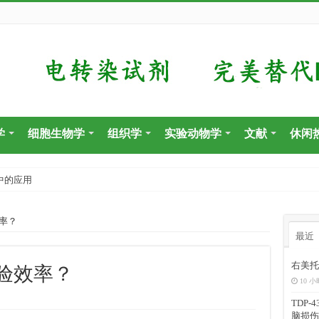
学
细胞生物学
组织学
实验动物学
文献
休闲
中的应用
率？
最近
右美托
验效率？
10 小
TDP
脑损伤