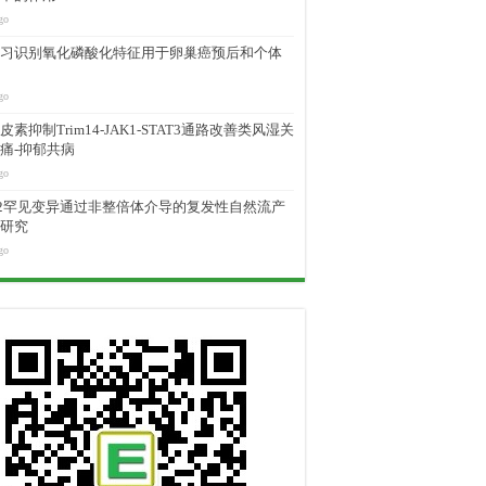
go
习识别氧化磷酸化特征用于卵巢癌预后和个体
go
素抑制Trim14-JAK1-STAT3通路改善类风湿关
痛-抑郁共病
go
M2罕见变异通过非整倍体介导的复发性自然流产
研究
go