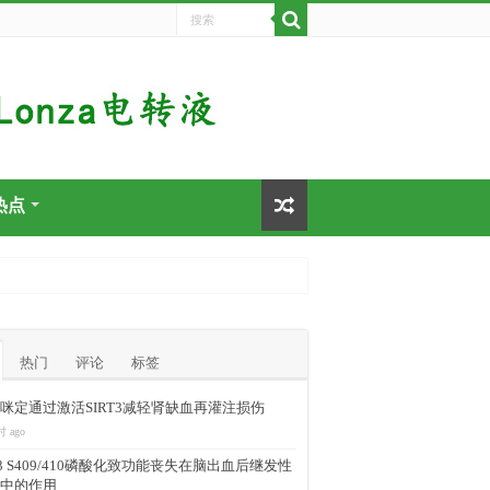
热点
热门
评论
标签
咪定通过激活SIRT3减轻肾缺血再灌注损伤
时 ago
-43 S409/410磷酸化致功能丧失在脑出血后继发性
中的作用