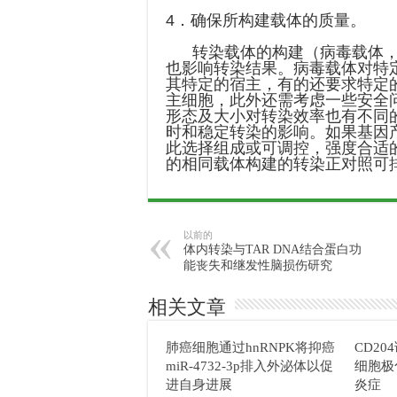
4．确保所构建载体的质量。
转染载体的构建（病毒载体，质
也影响转染结果。病毒载体对特
其特定的宿主，有的还要求特定
主细胞，此外还需考虑一些安全
形态及大小对转染效率也有不同
时和稳定转染的影响。如果基因
此选择组成或可调控，强度合适
的相同载体构建的转染正对照可
以前的
体内转染与TAR DNA结合蛋白功
能丧失和继发性脑损伤研究
相关文章
肺癌细胞通过hnRNPK将抑癌
CD2
miR-4732-3p排入外泌体以促
细胞极
进自身进展
炎症