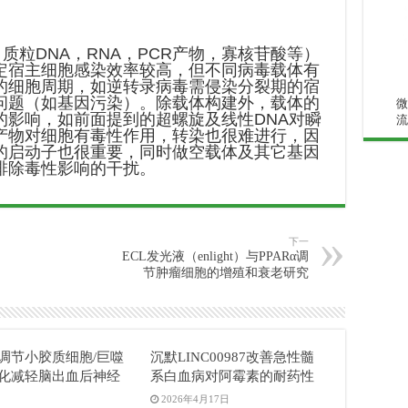
粒DNA，RNA，PCR产物，寡核苷酸等）
定宿主细胞感染效率较高，但不同病毒载体有
的细胞周期，如逆转录病毒需侵染分裂期的宿
问题（如基因污染）。除载体构建外，载体的
微
的影响，如前面提到的超螺旋及线性DNA对瞬
流
产物对细胞有毒性作用，转染也很难进行，因
的启动子也很重要，同时做空载体及其它基因
排除毒性影响的干扰。
下一
ECL发光液（enlight）与PPARα调
节肿瘤细胞的增殖和衰老研究
04调节小胶质细胞/巨噬
沉默LINC00987改善急性髓
化减轻脑出血后神经
系白血病对阿霉素的耐药性
2026年4月17日