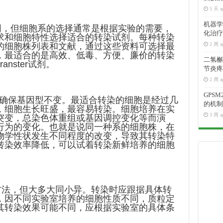
5 天 a
机器学
，但细胞系的选择通常是根据实验的需要，
化治疗
求和细胞特性选择适合的转染试剂。每种转染
的细胞株列表和文献，通过这些资料可选择最
2 周 a
，最适合的是高效、低毒、方便、廉价的转染
二氢槲皮
nster试剂。
节炎疼
2 周 a
GPS
确保基因型不变。最适合转染的细胞是经过几
的机制
，细胞生长旺盛，最容易转染。细胞培养在实
3 周 a
突变，总染色体重组或基因调控变化等而演
行为的变化。也就是说同一种系的细胞株，在
物学性状发生不同程度的改变，导致其转染特
转染效率降低，可以试着转染新鲜培养的细胞
法，但大多大同小异。转染时应跟据具体转
，因不同实验室培养的细胞性质不同，质粒定
其转染效果可能不同，应根据实验室的具体条