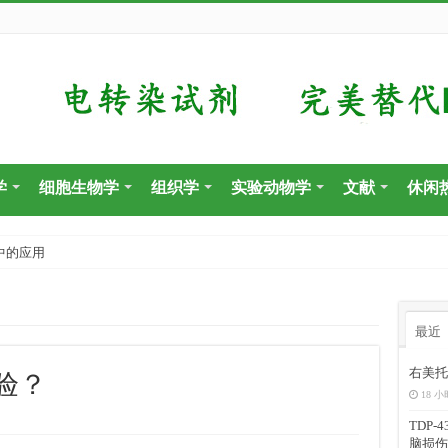
学
细胞生物学
组织学
实验动物学
文献
休闲
中的应用
最近
右美托
验？
18 小
TDP
脑损伤