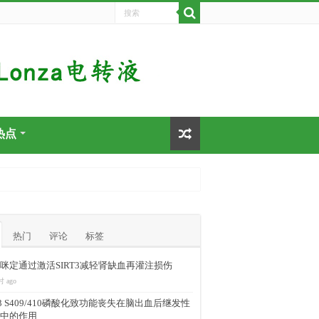
热点
热门
评论
标签
咪定通过激活SIRT3减轻肾缺血再灌注损伤
时 ago
-43 S409/410磷酸化致功能丧失在脑出血后继发性
中的作用