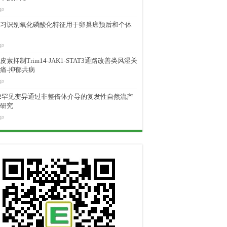
go
习识别氧化磷酸化特征用于卵巢癌预后和个体
go
素抑制Trim14-JAK1-STAT3通路改善类风湿关
痛-抑郁共病
go
M2罕见变异通过非整倍体介导的复发性自然流产
研究
go