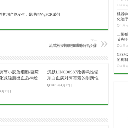
4 天 a
机器学
特异性扩增产物发生，是理想的qPCR试剂
化治疗
1 周 a
二氢槲皮
节炎疼
下一
流式检测细胞周期操作步骤
2 周 a
GPS
的机制
3 周 a
04调节小胶质细胞/巨噬
沉默LINC00987改善急性髓
化减轻脑出血后神经
系白血病对阿霉素的耐药性
2026年4月17日
年4月21日