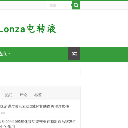
热点
热门
评论
标签
咪定通过激活SIRT3减轻肾缺血再灌注损伤
 ago
-43 S409/410磷酸化致功能丧失在脑出血后继发性
中的作用