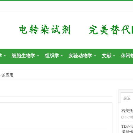
学
细胞生物学
组织学
实验动物学
文献
休闲
中的应用
最近
右美托
9 小时
TDP
脑损伤