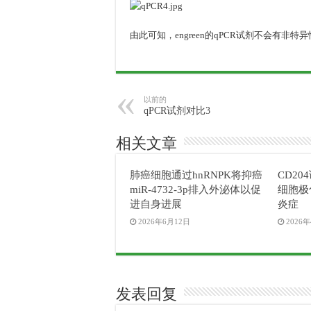
由此可知，engreen的qPCR试剂不会有非
以前的
qPCR试剂对比3
相关文章
肺癌细胞通过hnRNPK将抑癌
CD2
miR-4732-3p排入外泌体以促
细胞极
进自身进展
炎症
2026年6月12日
2026
发表回复