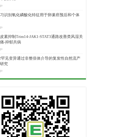
go
习识别氧化磷酸化特征用于卵巢癌预后和个体
go
素抑制Trim14-JAK1-STAT3通路改善类风湿关
痛-抑郁共病
go
M2罕见变异通过非整倍体介导的复发性自然流产
研究
go