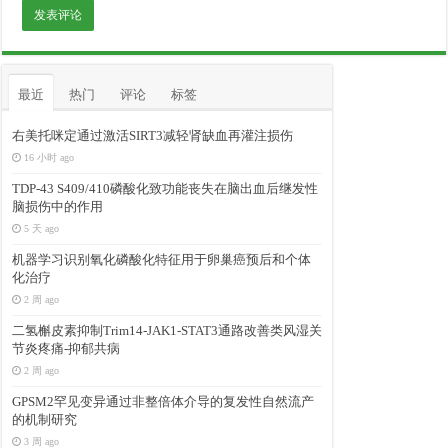
最近
热门
评论
标签
右美托咪定通过激活SIRT3减轻肾缺血再灌注损伤
16 小时 ago
TDP-43 S409/410磷酸化致功能丧失在脑出血后继发性
脑损伤中的作用
5 天 ago
机器学习识别氧化磷酸化特征用于卵巢癌预后和个体
化治疗
2 周 ago
二氢槲皮素抑制Trim14-JAK1-STAT3通路改善类风湿关
节炎疼痛-抑郁共病
2 周 ago
GPSM2罕见变异通过非整倍体介导的复发性自然流产
的机制研究
3 周 ago