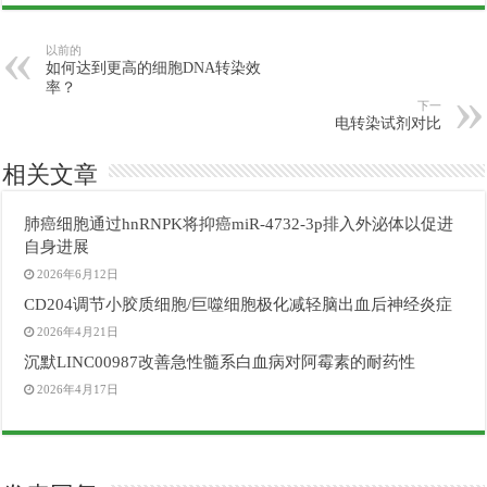
以前的
如何达到更高的细胞DNA转染效
率？
下一
电转染试剂对比
相关文章
肺癌细胞通过hnRNPK将抑癌miR-4732-3p排入外泌体以促进
自身进展
2026年6月12日
CD204调节小胶质细胞/巨噬细胞极化减轻脑出血后神经炎症
2026年4月21日
沉默LINC00987改善急性髓系白血病对阿霉素的耐药性
2026年4月17日