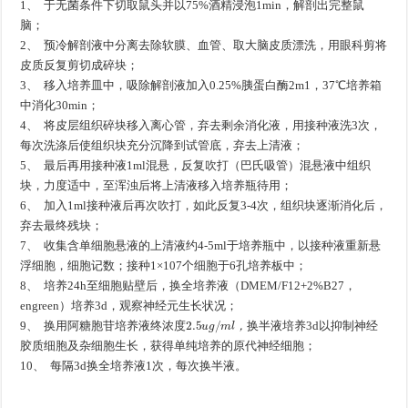
1、 于无菌条件下切取鼠头并以75%酒精浸泡1min，解剖出完整鼠
脑；
2、 预冷解剖液中分离去除软膜、血管、取大脑皮质漂洗，用眼科剪将
皮质反复剪切成碎块；
3、 移入培养皿中，吸除解剖液加入0.25%胰蛋白酶2m1，37℃培养箱
中消化30min；
4、 将皮层组织碎块移入离心管，弃去剩余消化液，用接种液洗3次，
每次洗涤后使组织块充分沉降到试管底，弃去上清液；
5、 最后再用接种液1ml混悬，反复吹打（巴氏吸管）混悬液中组织
块，力度适中，至浑浊后将上清液移入培养瓶待用；
6、 加入1ml接种液后再次吹打，如此反复3-4次，组织块逐渐消化后，
弃去最终残块；
7、 收集含单细胞悬液的上清液约4-5ml于培养瓶中，以接种液重新悬
浮细胞，细胞记数；接种1×107个细胞于6孔培养板中；
8、 培养24h至细胞贴壁后，换全培养液（DMEM/F12+2%B27，
engreen）培养3d，观察神经元生长状况；
终
浓
度
2.5
u
g
/
m
l
，
换
半
液
9、 换用阿糖胞苷培养液
培养3d以抑制神经
终
浓
度
，
换
半
液
胶质细胞及杂细胞生长，获得单纯培养的原代神经细胞；
10、 每隔3d换全培养液1次，每次换半液。