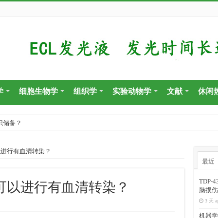
学
细胞生物学
组织学
实验动物学
文献
休闲
识储备？
剂可以进行有血清转染？
最近
TDP
r试剂可以进行有血清转染？
脑损伤
3 天 a
机器学