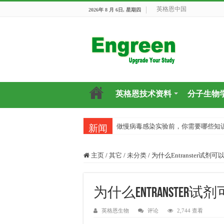
英格恩中国
2026年 8 月 6日, 星期四
英格恩技术资料
分子生物
做慢病毒感染实验前，你需要哪些知
新闻
主页
/
其它
/
未分类
/
为什么Entranster试
为什么Entranste
英格恩生物
评论
2,744 查看