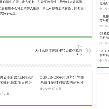
将血清中的蛋白带入细胞，引发细胞毒性，导致转染效率降
化治疗
包裹核酸不会将血清带入细胞，所以可以有血清转染，同时由于
1 周 a
高转染效率。
二氢槲皮
节炎疼
2 周 a
GPS
的机制
2 周 a
下一
为什么脂质体细胞转染试剂毒性
G6P
大？
和耐药
3 周 a
04调节小胶质细胞/巨噬
沉默LINC00987改善急性髓
化减轻脑出血后神经
系白血病对阿霉素的耐药性
2026年4月17日
年4月21日