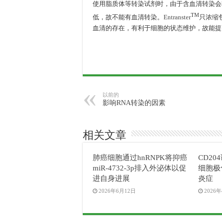
使用脂质体等转染试剂时，由于含血清转染会
TM
低，故不能有血清转染。
Entranster
只浓缩
血清的存在，有利于细胞的状态维护，故能提
以前的
影响RNA转染的因素
相关文章
肺癌细胞通过hnRNPK将抑癌
CD2
miR-4732-3p排入外泌体以促
细胞极
进自身进展
炎症
2026年6月12日
2026