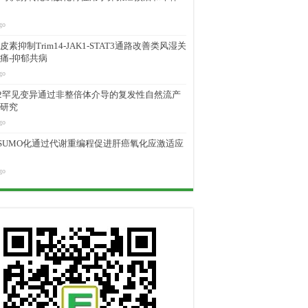
go
素抑制Trim14-JAK1-STAT3通路改善类风湿关
痛-抑郁共病
go
M2罕见变异通过非整倍体介导的复发性自然流产
研究
go
D SUMO化通过代谢重编程促进肝癌氧化应激适应
go