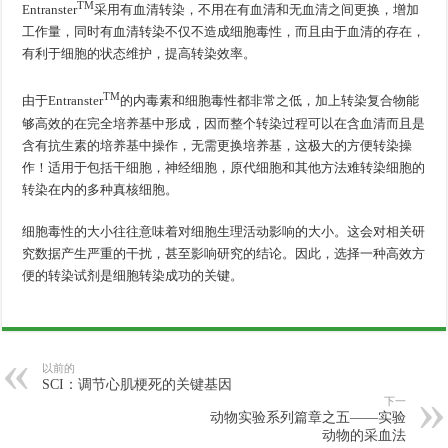
TM
Entranster
采用有血清转染，不用在有血清和无血清之间更换，增加
工作量，同时有血清转染不仅不造成细胞毒性，而且由于血清的存在，
有利于细胞的状态维护，提高转染效率。
TM
由于Entranster
的内毒素和细胞毒性都非常之低，加上转染复合物能
够高效的在完全培养基中形成，因而整个转染过程可以在含血清而且是
含有抗生素的培养基中操作，无需更换培养基，这极大的方便转染操
作！适用于包括干细胞，神经细胞，原代细胞和其他方法难转染细胞的
转染在内的多种真核细胞。
细胞毒性的大小往往意味着对细胞生理活动影响的大小。这会对相关研
究数据产生严重的干扰，甚至影响研究的结论。因此，选择一种高效方
便的转染试剂是细胞转染成功的关键。
以前的
SCI：调节心肌梗死的关键基因
下一
动物实验系列篇章之五——实验
动物的采血法