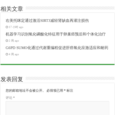
相关文章
右美托咪定通过激活SIRT3减轻肾缺血再灌注损伤
17 小时 ago
机器学习识别氧化磷酸化特征用于卵巢癌预后和个体化治疗
2 周 ago
G6PD SUMO化通过代谢重编程促进肝癌氧化应激适应和耐药
4 周 ago
发表回复
您的邮箱地址不会被公开。
必填项已用
*
标注
评论
*