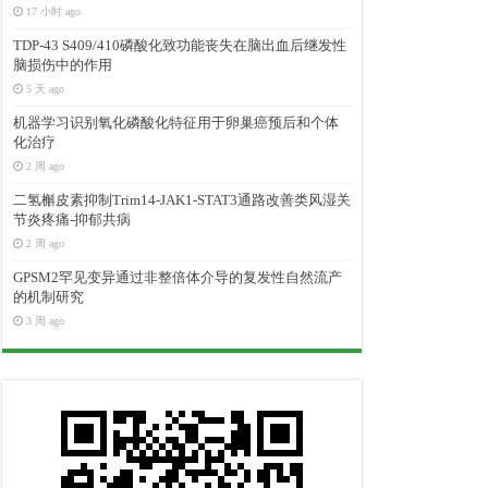
17 小时 ago
TDP-43 S409/410磷酸化致功能丧失在脑出血后继发性
脑损伤中的作用
5 天 ago
机器学习识别氧化磷酸化特征用于卵巢癌预后和个体
化治疗
2 周 ago
二氢槲皮素抑制Trim14-JAK1-STAT3通路改善类风湿关
节炎疼痛-抑郁共病
2 周 ago
GPSM2罕见变异通过非整倍体介导的复发性自然流产
的机制研究
3 周 ago