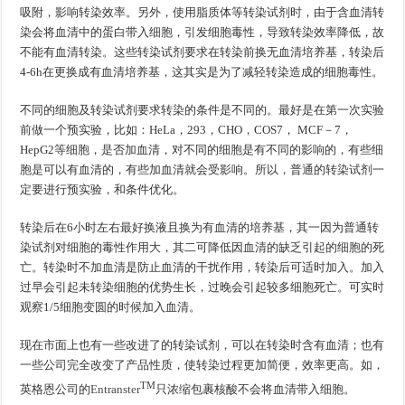
吸附，影响转染效率。另外，使用脂质体等转染试剂时，由于含血清转
染会将血清中的蛋白带入细胞，引发细胞毒性，导致转染效率降低，故
不能有血清转染。这些转染试剂要求在转染前换无血清培养基，转染后
4-6h在更换成有血清培养基，这其实是为了减轻转染造成的细胞毒性。
不同的细胞及转染试剂要求转染的条件是不同的。最好是在第一次实验
前做一个预实验，比如：HeLa，293，CHO，COS7， MCF－7，
HepG2等细胞，是否加血清，对不同的细胞是有不同的影响的，有些细
胞是可以有血清的，有些加血清就会受影响。所以，普通的转染试剂一
定要进行预实验，和条件优化。
转染后在6小时左右最好换液且换为有血清的培养基，其一因为普通转
染试剂对细胞的毒性作用大，其二可降低因血清的缺乏引起的细胞的死
亡。转染时不加血清是防止血清的干扰作用，转染后可适时加入。加入
过早会引起未转染细胞的优势生长，过晚会引起较多细胞死亡。可实时
观察1/5细胞变圆的时候加入血清。
现在市面上也有一些改进了的转染试剂，可以在转染时含有血清；也有
一些公司完全改变了产品性质，使转染过程更加简便，效率更高。如，
TM
英格恩公司的
Entranster
只浓缩包裹核酸不会将血清带入细胞。