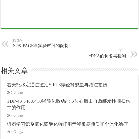
以前的
SDS-PAGE各实验试剂的配制
下一
cDNA的制备与检测
相关文章
右美托咪定通过激活SIRT3减轻肾缺血再灌注损伤
3 天 ago
TDP-43 S409/410磷酸化致功能丧失在脑出血后继发性脑损伤
中的作用
7 天 ago
机器学习识别氧化磷酸化特征用于卵巢癌预后和个体化治疗
2 周 ago