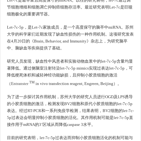
Let-7c是最丰富且高度保守的miRNA。以往的研究表明，let-7c通过调
节细胞增殖和细胞凋亡抑制癌细胞存活率。最近研究表明Let-7c是巨噬
细胞极化的重要调节器。
Let-7c-5p，是Let-7c家族成员，是一个高度保守的脑卒中miRNA。苏州
大学的科学家们近期发现了缺血性损伤的一种作用机制。这项研究发表
在4月20日的《Brain, Behavior, and Immunity》杂志上，为研究脑卒
中、脑缺血等疾病提供了基础。
研究人员发现，缺血性中风患者和实验动物血浆中的let-7c-5p含量均显
著降低。通过侧脑室注射
转染
let-7c-5p mimics实现过表达let-7c-5p，可
降低梗死体积和减轻神经功能缺损，且抑制小胶质细胞的激活
TM
（
Entranster
in vivo transfection reagent, Engreen, Beijing）。
为了进一步探讨其作用机制，苏州大学的研究人员进行OGD及LPS诱导
的小胶质细胞的激活，检测发现BV2细胞和原代小胶质细胞的let-7c-5p
表达。经过RT-PCR和一系列免疫学检测，结果表明，BV2细胞的let-7c-
5p过表达会明显抑制小胶质细胞的活化。其作用机制可能是let-7c-5p直
接作用于mRNA的3’区域从而降低caspase 3水平。
目前的研究表明，let-7c-5p过表达而抑制小胶质细胞活化的机制可能与