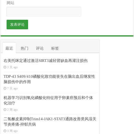
网站
最近
热门
评论
标签
右美托咪定通过激活SIRT3减轻肾缺血再灌注损伤
3 天 ago
TDP-43 S409/410磷酸化致功能丧失在脑出血后继发性
脑损伤中的作用
7 天 ago
机器学习识别氧化磷酸化特征用于卵巢癌预后和个体
化治疗
2 周 ago
二氢槲皮素抑制Trim14-JAK1-STAT3通路改善类风湿关
节炎疼痛-抑郁共病
3 周 ago