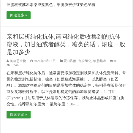
细胞核被苏木素染成蓝紫色，细胞质被伊红染色呈粉 …
阅读更多 »
亲和层析纯化抗体,请问纯化后收集到的抗体
溶液，加甘油或者醇类，糖类的话，浓度一般
是加多少
英格恩生物
2024年9月13日
蛋白和酶
,
免疫组化
,
细胞培养
0
5,246
在亲和层析纯化抗体后，通常需要添加稳定剂以保护抗体免受降解。常
见的稳定剂包括甘油、糖类（如蔗糖或海藻糖）、以及醇类（如乙
醇）。添加这些稳定剂的目的是增加抗体的稳定性，特别是在长期保存
或反复冻融过程中。以下是常用稳定剂的添加浓度建议： 1. 甘油
(Glycerol) 甘油常用于抗体溶液的冷冻保存，以防止冰晶形成和蛋白质
变性。推荐添加浓度为： 最终浓度：10- …
阅读更多 »