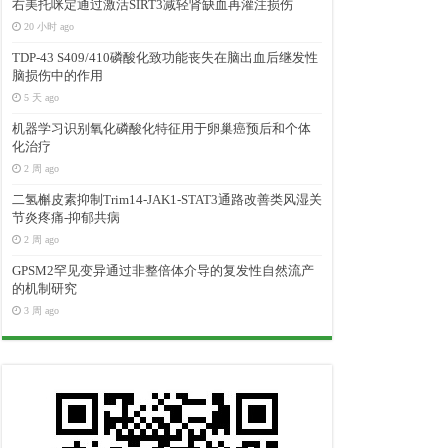
右美托咪定通过激活SIRT3减轻肾缺血再灌注损伤
20 小时 ago
TDP-43 S409/410磷酸化致功能丧失在脑出血后继发性
脑损伤中的作用
5 天 ago
机器学习识别氧化磷酸化特征用于卵巢癌预后和个体
化治疗
2 周 ago
二氢槲皮素抑制Trim14-JAK1-STAT3通路改善类风湿关
节炎疼痛-抑郁共病
2 周 ago
GPSM2罕见变异通过非整倍体介导的复发性自然流产
的机制研究
3 周 ago