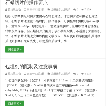
石蜡切片的操作要点
英格恩生物
2021年12月2日
组织化学
,
组织学
0
7,179
组织化学中的组织切片主要有石蜡切片法、冰冻切片法和振动切片法
等。石蜡切片法比较节省时间，操作容易，可切极薄的组织片(4 μm 以
下，通常为6~10μm 厚的切片），能做连续切片，且组织块可包埋在石
蜡中永久保存。但石蜡切片只能用于较小的组织块，不适用于大的组织
块。石蜡切片法能改变组织内的化学反应，甚至使可显示的酶和其他物
质（如脂类）完全丢失，或使蛋白质变性、酶 …
阅读更多 »
包埋剂的配制及注意事项
英格恩生物
2021年12月2日
组织化学
,
组织学
0
4,175
1. 包埋剂的配制 (1) 配方Ⅰ : 环氧树脂618 10 ml 十二烷基琥珀酸酐
（DDSA) （硬化剂） 5 ml 甲基内次甲基二甲酸酐(nadic methyl
anhydride, MNA) （硬化剂） 8 ml 苯二甲酸二丁酯（DBP) （增塑剂）
3 ml 2, 4, 6-三（二甲氨基苯酚） （ DMP-30) （加速剂） 0. 2 ml (2) …
阅读更多 »