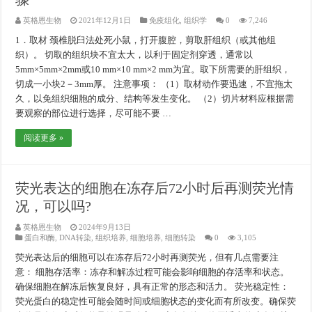
英格恩生物
2021年12月1日
免疫组化
,
组织学
0
7,246
1．取材 颈椎脱臼法处死小鼠，打开腹腔，剪取肝组织（或其他组
织）。 切取的组织块不宜太大，以利于固定剂穿透，通常以
5mm×5mm×2mm或10 mm×10 mm×2 mm为宜。取下所需要的肝组织，
切成一小块2－3mm厚。 注意事项： （1）取材动作要迅速，不宜拖太
久，以免组织细胞的成分、结构等发生变化。 （2）切片材料应根据需
要观察的部位进行选择，尽可能不要 …
阅读更多 »
荧光表达的细胞在冻存后72小时后再测荧光情
况，可以吗?
英格恩生物
2024年9月13日
蛋白和酶
,
DNA转染
,
组织培养
,
细胞培养
,
细胞转染
0
3,105
荧光表达后的细胞可以在冻存后72小时再测荧光，但有几点需要注
意： 细胞存活率：冻存和解冻过程可能会影响细胞的存活率和状态。
确保细胞在解冻后恢复良好，具有正常的形态和活力。 荧光稳定性：
荧光蛋白的稳定性可能会随时间或细胞状态的变化而有所改变。确保荧