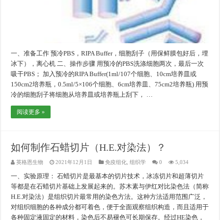
一、准备工作 预冷PBS，RIPA Buffer，细胞刮子（用保鲜膜包好后，埋
冰下），离心机 二、操作步骤 用预冷的PBS洗涤细胞两次，最后一次
吸干PBS； 加入预冷的RIPA Buffer(1ml/107个细胞、10cm培养皿或
150cm2培养瓶，0.5ml/5×106个细胞、6cm培养皿、75cm2培养瓶) 用预
冷的细胞刮子将细胞从培养皿或培养瓶上刮下， …
阅读更多 »
如何制作石蜡切片（H.E.对染法）？
英格恩生物
2021年12月1日
免疫组化
,
组织学
0
5,034
一、实验原理： 石蜡切片是最基本的切片技术，冰冻切片和超薄切片
等都是在石蜡切片基础上发展起来的。苏木素与伊红对比染色法（简称
H.E.对染法）是组织切片最常用的染色方法。这种方法适用范围广泛，
对组织细胞的各种成分都可着色，便于全面观察组织构造，而且适用于
各种固定液固定的材料，染色后不易褪色可长期保存。经过HE染色，