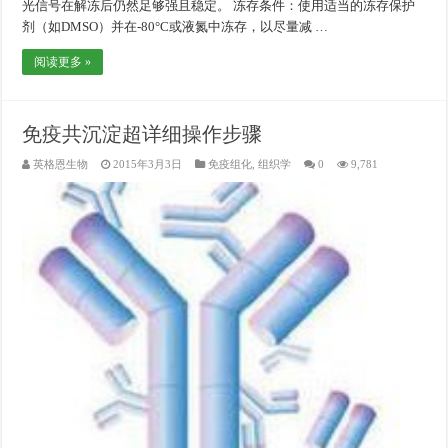
光信号在解冻后仍然足够强且稳定。 冻存条件：使用适当的冻存保护
剂（如DMSO）并在-80°C或液氮中冻存，以尽量减 …
阅读更多 »
免疫共沉淀超详细操作步骤
英格恩生物
2015年3月3日
免疫组化
,
组织学
0
9,781