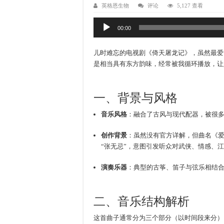
英格恩生物
评论
5,127 查看
音
00:00
频
播
儿时难忘的电视剧《倚天屠龙记》，虽然最爱
放
是相当具有东方韵味，经常被我循环播放，让
器
一、背景与风格
音乐风格
：融合了古风与现代配器，被很多
创作背景
：虽然没有官方详解，但曲名《
“张无忌”，意图引发听众对武侠、情感、
演奏乐器
：典型的古筝、笛子与弦乐相结
二、音乐结构解析
这首曲子通常分为三个部分（以时间段来分）