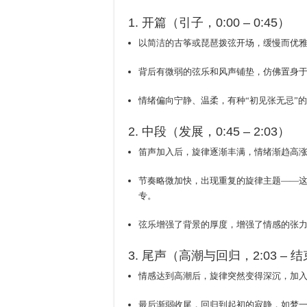
1. 开篇（引子，0:00 – 0:45）
以简洁的古筝或琵琶拨弦开场，缓慢而优
背后有微弱的弦乐和风声铺垫，仿佛置身
情绪偏向宁静、温柔，有种“初见张无忌”
2. 中段（发展，0:45 – 2:03）
笛声加入后，旋律逐渐丰满，情绪渐趋高
节奏略微加快，出现重复的旋律主题——
专。
弦乐增强了背景的厚度，增强了情感的张力
3. 尾声（高潮与回归，2:03 – 
情感达到高潮后，旋律突然变得深沉，加
最后渐弱收尾，回归到起初的寂静，如梦一