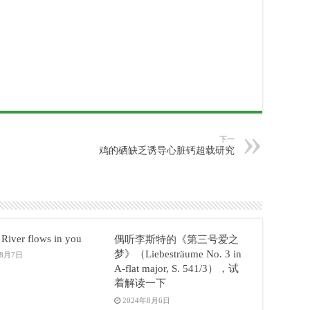
下一
鸡的硒缺乏诱导心脏钙超载研究
River flows in you
偶听李斯特的《第三号爱之
梦》（Liebesträume No. 3 in
年8月7日
A-flat major, S. 541/3），试
着解读一下
2024年8月6日