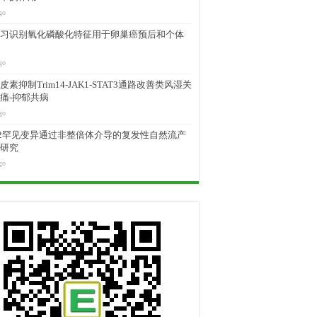
go
习识别氧化磷酸化特征用于卵巢癌预后和个体
go
素抑制Trim14-JAK1-STAT3通路改善类风湿关
痛-抑郁共病
go
M2罕见变异通过非整倍体介导的复发性自然流产
研究
go