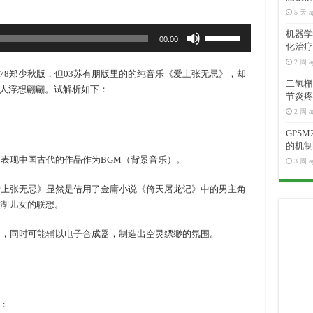
5 天 a
使
机器学
00:00
用
化治疗
上
2 周 a
78郑少秋版，但03苏有朋版里的的纯音乐《爱上张无忌》，却
/
二氢槲皮
人浮想翩翩。试解析如下：
下
节炎疼
箭
2 周 a
头
GPS
键
的机制
来
表现中国古代的作品作为BGM（背景音乐）。
3 周 a
增
高
爱上张无忌》显然是借用了金庸小说《倚天屠龙记》中的男主角
或
江湖儿女的联想。
降
低
合，同时可能辅以电子合成器，制造出空灵缥缈的氛围。
音
量。
：