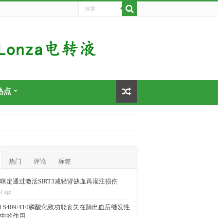
热点
热门
评论
标签
咪定通过激活SIRT3减轻肾缺血再灌注损伤
时 ago
-43 S409/410磷酸化致功能丧失在脑出血后继发性
中的作用