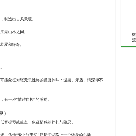
雅，制造出古风意境。
于江湖山林之间。
微
流
的羞涩和好奇。
涨。
这可能象征对张无忌性格的反复体味：温柔、矛盾、情深却不
，有一种“情难自控”的感觉。
结束）
入低音提琴或鼓点，象征情感的挣扎与隐忍。
场，仿佛“爱上张无忌”只是江湖路上一个转身的心动。