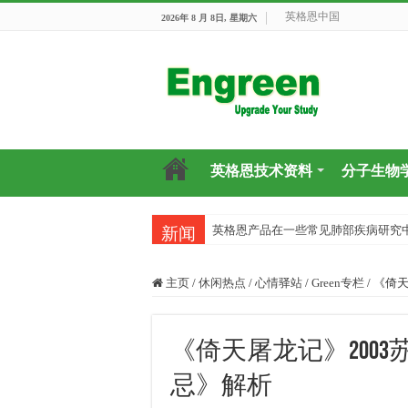
英格恩中国
2026年 8 月 8日, 星期六
英格恩技术资料
分子生物
英格恩产品在一些常见肺部疾病研究
新闻
主页
/
休闲热点
/
心情驿站
/
Green专栏
/
《倚天
《倚天屠龙记》200
忌》解析