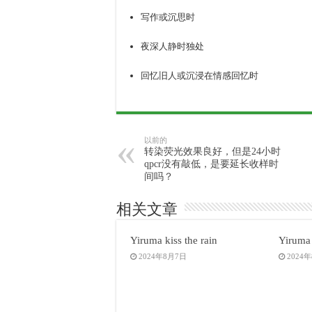
写作或沉思时
夜深人静时独处
回忆旧人或沉浸在情感回忆时
以前的
转染荧光效果良好，但是24小时
qpcr没有敲低，是要延长收样时
间吗？
相关文章
Yiruma kiss the rain
Yiruma 
2024年8月7日
2024