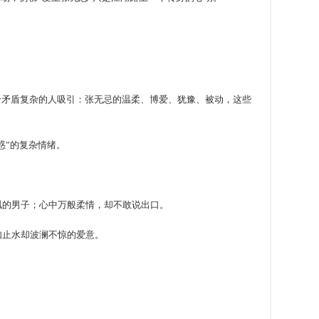
个矛盾复杂的人吸引：张无忌的温柔、博爱、犹豫、被动，这些
惑”的复杂情绪。
飘的男子；心中万般柔情，却不敢说出口。
如止水却波澜不惊的爱意。