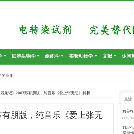
学
细胞生物学
组织学
实验动物学
文献
休闲
中的应用
屠龙记》2003苏有朋版，纯音乐《爱上张无忌》解析
最近
右美托
3苏有朋版，纯音乐《爱上张无
15 小
TDP
脑损伤