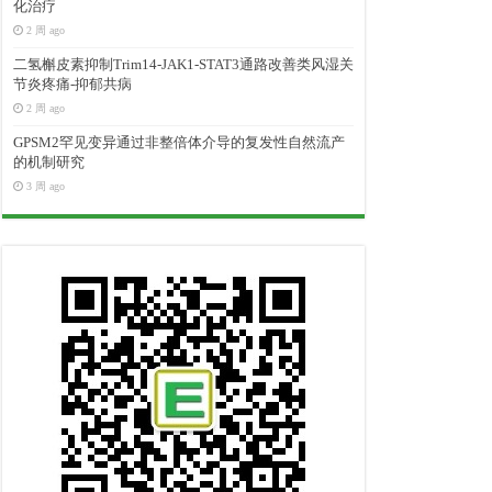
化治疗
2 周 ago
二氢槲皮素抑制Trim14-JAK1-STAT3通路改善类风湿关
节炎疼痛-抑郁共病
2 周 ago
GPSM2罕见变异通过非整倍体介导的复发性自然流产
的机制研究
3 周 ago