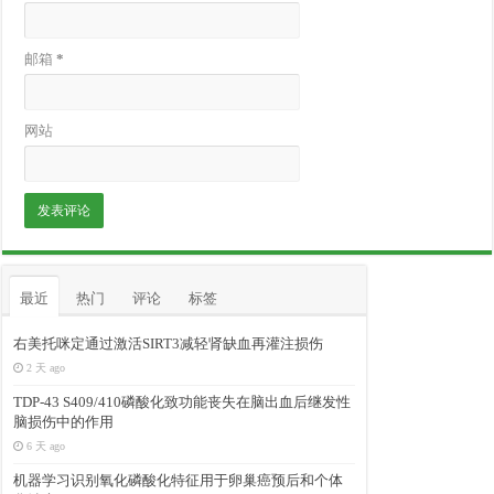
邮箱
*
网站
最近
热门
评论
标签
右美托咪定通过激活SIRT3减轻肾缺血再灌注损伤
2 天 ago
TDP-43 S409/410磷酸化致功能丧失在脑出血后继发性
脑损伤中的作用
6 天 ago
机器学习识别氧化磷酸化特征用于卵巢癌预后和个体