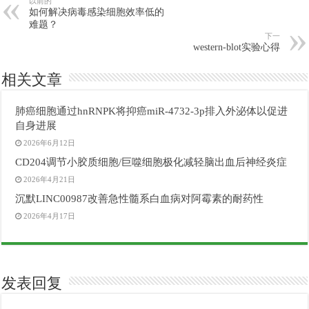
以前的
如何解决病毒感染细胞效率低的
难题？
下一
western-blot实验心得
相关文章
肺癌细胞通过hnRNPK将抑癌miR-4732-3p排入外泌体以促进
自身进展
2026年6月12日
CD204调节小胶质细胞/巨噬细胞极化减轻脑出血后神经炎症
2026年4月21日
沉默LINC00987改善急性髓系白血病对阿霉素的耐药性
2026年4月17日
发表回复