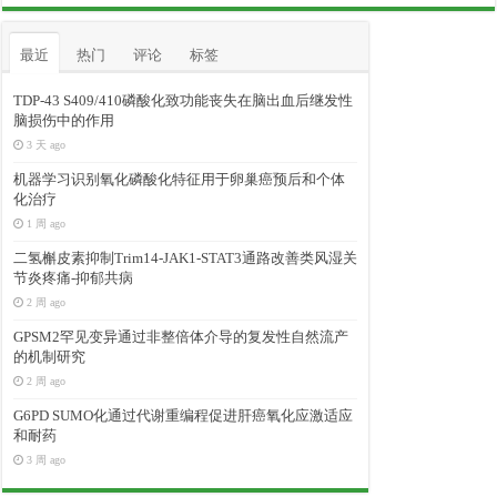
最近
热门
评论
标签
TDP-43 S409/410磷酸化致功能丧失在脑出血后继发性
脑损伤中的作用
3 天 ago
机器学习识别氧化磷酸化特征用于卵巢癌预后和个体
化治疗
1 周 ago
二氢槲皮素抑制Trim14-JAK1-STAT3通路改善类风湿关
节炎疼痛-抑郁共病
2 周 ago
GPSM2罕见变异通过非整倍体介导的复发性自然流产
的机制研究
2 周 ago
G6PD SUMO化通过代谢重编程促进肝癌氧化应激适应
和耐药
3 周 ago