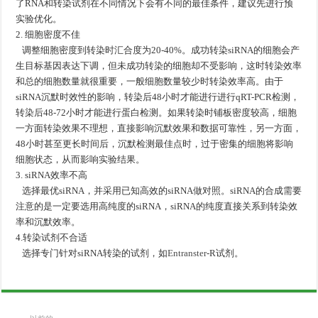
了RNA和转染试剂在不同情况下会有不同的最佳条件，建议先进行预
实验优化。
2. 细胞密度不佳
调整细胞密度到转染时汇合度为20-40%。成功转染siRNA的细胞会产
生目标基因表达下调，但未成功转染的细胞却不受影响，这时转染效率
和总的细胞数量就很重要，一般细胞数量较少时转染效率高。由于
siRNA沉默时效性的影响，转染后48小时才能进行进行qRT-PCR检测，
转染后48-72小时才能进行蛋白检测。如果转染时铺板密度较高，细胞
一方面转染效果不理想，直接影响沉默效果和数据可靠性，另一方面，
48小时甚至更长时间后，沉默检测最佳点时，过于密集的细胞将影响
细胞状态，从而影响实验结果。
3. siRNA效率不高
选择最优siRNA，并采用已知高效的siRNA做对照。siRNA的合成需要
注意的是一定要选用高纯度的siRNA，siRNA的纯度直接关系到转染效
率和沉默效率。
4.转染试剂不合适
选择专门针对siRNA转染的试剂，如
Entranster
-R试剂。