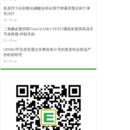
机器学习识别氧化磷酸化特征用于卵巢癌预后和个体
化治疗
2 周 ago
二氢槲皮素抑制Trim14-JAK1-STAT3通路改善类风湿关
节炎疼痛-抑郁共病
2 周 ago
GPSM2罕见变异通过非整倍体介导的复发性自然流产
的机制研究
3 周 ago