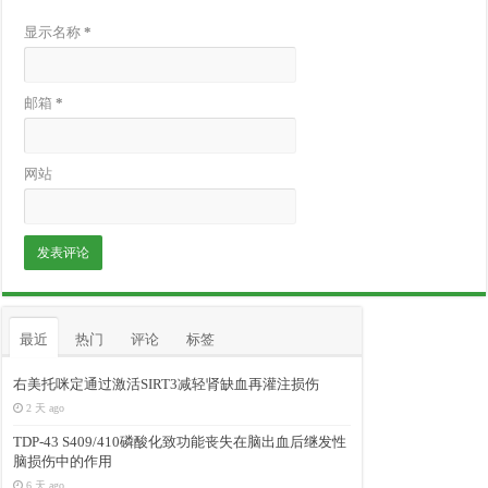
显示名称
*
邮箱
*
网站
最近
热门
评论
标签
右美托咪定通过激活SIRT3减轻肾缺血再灌注损伤
2 天 ago
TDP-43 S409/410磷酸化致功能丧失在脑出血后继发性
脑损伤中的作用
6 天 ago