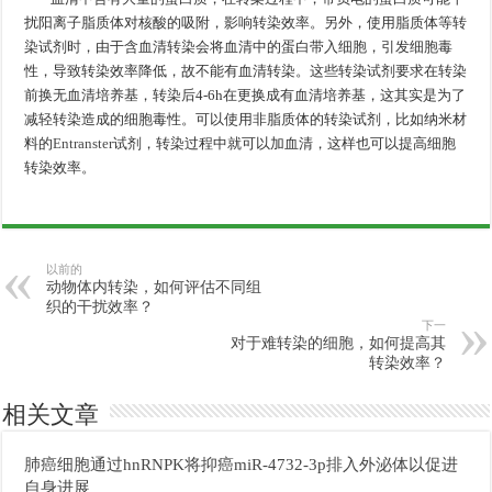
扰阳离子脂质体对核酸的吸附，影响转染效率。另外，使用脂质体等转
染试剂时，由于含血清转染会将血清中的蛋白带入细胞，引发细胞毒
性，导致转染效率降低，故不能有血清转染。这些转染试剂要求在转染
前换无血清培养基，转染后4-6h在更换成有血清培养基，这其实是为了
减轻转染造成的细胞毒性。可以使用非脂质体的转染试剂，比如纳米材
料的
Entranster
试剂，转染过程中就可以加血清，这样也可以提高细胞
转染效率。
以前的
动物体内转染，如何评估不同组
织的干扰效率？
下一
对于难转染的细胞，如何提高其
转染效率？
相关文章
肺癌细胞通过hnRNPK将抑癌miR-4732-3p排入外泌体以促进
自身进展