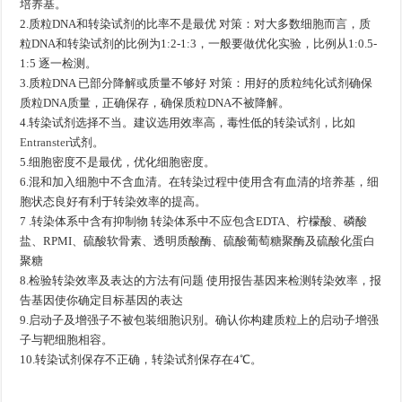
培养基。
2.质粒DNA和转染试剂的比率不是最优 对策：对大多数细胞而言，质
粒DNA和转染试剂的比例为1:2-1:3，一般要做优化实验，比例从1:0.5-
1:5 逐一检测。
3.质粒DNA 已部分降解或质量不够好 对策：用好的质粒纯化试剂确保
质粒DNA质量，正确保存，确保质粒DNA不被降解。
4.转染试剂选择不当。建议选用效率高，毒性低的转染试剂，比如
Entranster
试剂。
5.细胞密度不是最优，优化细胞密度。
6.混和加入细胞中不含血清。在转染过程中使用含有血清的培养基，细
胞状态良好有利于转染效率的提高。
7 .转染体系中含有抑制物 转染体系中不应包含EDTA、柠檬酸、磷酸
盐、RPMI、硫酸软骨素、透明质酸酶、硫酸葡萄糖聚酶及硫酸化蛋白
聚糖
8.检验转染效率及表达的方法有问题 使用报告基因来检测转染效率，报
告基因使你确定目标基因的表达
9.启动子及增强子不被包装细胞识别。确认你构建质粒上的启动子增强
子与靶细胞相容。
10.转染试剂保存不正确，转染试剂保存在4℃。