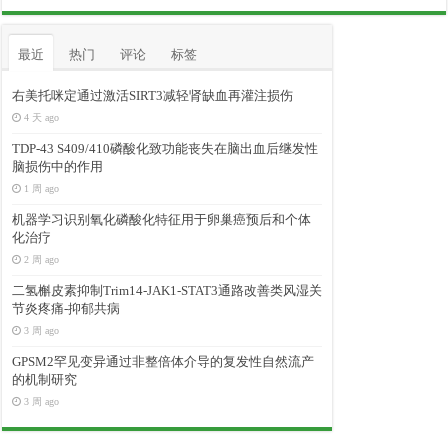
最近
热门
评论
标签
右美托咪定通过激活SIRT3减轻肾缺血再灌注损伤
4 天 ago
TDP-43 S409/410磷酸化致功能丧失在脑出血后继发性
脑损伤中的作用
1 周 ago
机器学习识别氧化磷酸化特征用于卵巢癌预后和个体
化治疗
2 周 ago
二氢槲皮素抑制Trim14-JAK1-STAT3通路改善类风湿关
节炎疼痛-抑郁共病
3 周 ago
GPSM2罕见变异通过非整倍体介导的复发性自然流产
的机制研究
3 周 ago