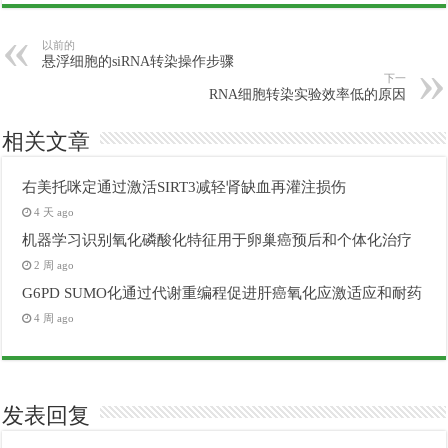
以前的
悬浮细胞的siRNA转染操作步骤
下一
RNA细胞转染实验效率低的原因
相关文章
右美托咪定通过激活SIRT3减轻肾缺血再灌注损伤
4 天 ago
机器学习识别氧化磷酸化特征用于卵巢癌预后和个体化治疗
2 周 ago
G6PD SUMO化通过代谢重编程促进肝癌氧化应激适应和耐药
4 周 ago
发表回复