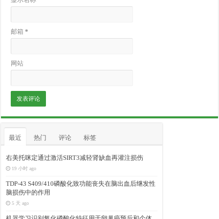
邮箱
*
网站
最近
热门
评论
标签
右美托咪定通过激活SIRT3减轻肾缺血再灌注损伤
19 小时 ago
TDP-43 S409/410磷酸化致功能丧失在脑出血后继发性
脑损伤中的作用
5 天 ago
机器学习识别氧化磷酸化特征用于卵巢癌预后和个体