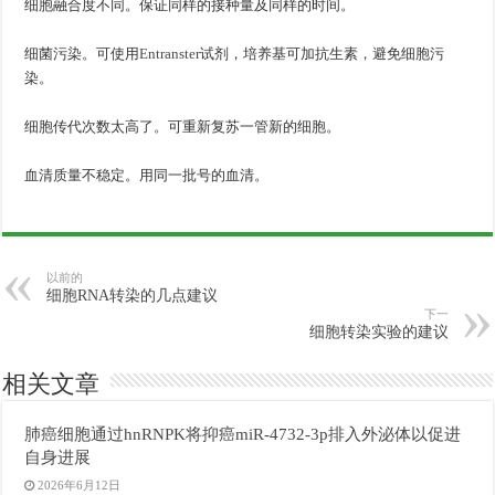
细胞融合度不同。保证同样的接种量及同样的时间。
细菌污染。可使用
Entranster
试剂，培养基可加抗生素，避免细胞污
染。
细胞传代次数太高了。可重新复苏一管新的细胞。
血清质量不稳定。用同一批号的血清。
以前的
细胞RNA转染的几点建议
下一
细胞转染实验的建议
相关文章
肺癌细胞通过hnRNPK将抑癌miR-4732-3p排入外泌体以促进
自身进展
2026年6月12日