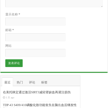
显示名称
*
邮箱
*
网站
最近
热门
评论
标签
右美托咪定通过激活SIRT3减轻肾缺血再灌注损伤
3 天 ago
TDP-43 S409/410磷酸化致功能丧失在脑出血后继发性