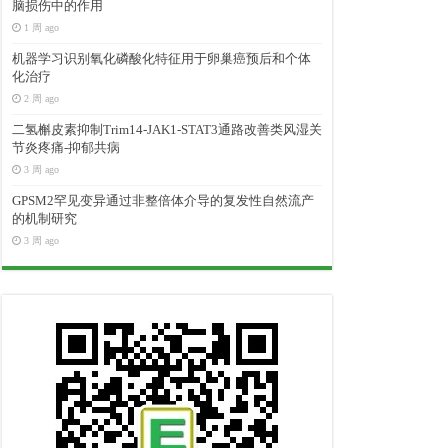
脑损伤中的作用
1 周 ago
机器学习识别氧化磷酸化特征用于卵巢癌预后和个体
化治疗
2 周 ago
二氢槲皮素抑制Trim14-JAK1-STAT3通路改善类风湿关
节炎疼痛-抑郁共病
3 周 ago
GPSM2罕见变异通过非整倍体介导的复发性自然流产
的机制研究
3 周 ago