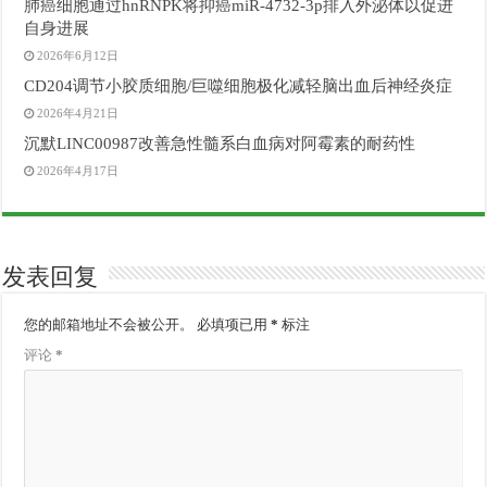
肺癌细胞通过hnRNPK将抑癌miR-4732-3p排入外泌体以促进
自身进展
2026年6月12日
CD204调节小胶质细胞/巨噬细胞极化减轻脑出血后神经炎症
2026年4月21日
沉默LINC00987改善急性髓系白血病对阿霉素的耐药性
2026年4月17日
发表回复
您的邮箱地址不会被公开。
必填项已用
*
标注
评论
*