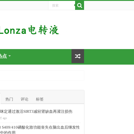
热点
热门
评论
标签
咪定通过激活SIRT3减轻肾缺血再灌注损伤
时 ago
-43 S409/410磷酸化致功能丧失在脑出血后继发性
中的作用