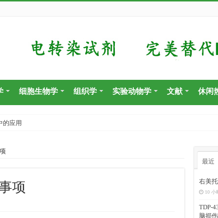
学
细胞生物学
组织学
实验动物学
文献
休闲
中的应用
项
最近
右美托
意事项
10 小
TDP
脑损伤