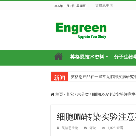
英格恩中国
2026年 8 月 7日, 星期五
英格恩技术资料
分子生物
英格恩产品在一些常见肺部疾病研究
新闻
主页
/
其它
/
未分类
/
细胞DNA转染实验注意事
细胞DNA转染实验注
英格恩生物
评论
1,025 查看