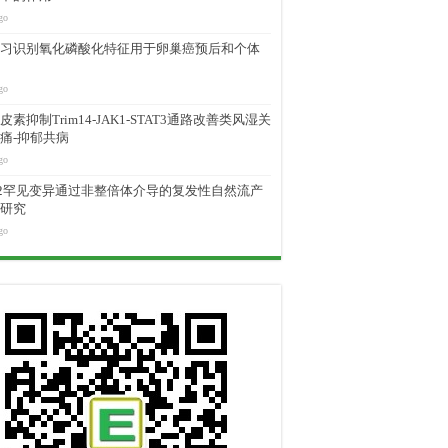
go
习识别氧化磷酸化特征用于卵巢癌预后和个体
go
素抑制Trim14-JAK1-STAT3通路改善类风湿关
痛-抑郁共病
go
M2罕见变异通过非整倍体介导的复发性自然流产
研究
go