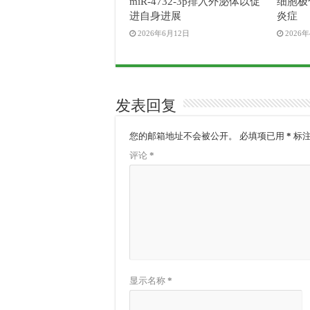
miR-4732-3p排入外泌体以促
细胞极
进自身进展
炎症
2026年6月12日
2026
发表回复
您的邮箱地址不会被公开。
必填项已用
*
标
评论
*
显示名称
*