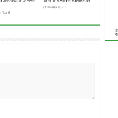
化减轻脑出血后神经
系白血病对阿霉素的耐药性
2026年4月17日
年4月21日
微
流
注