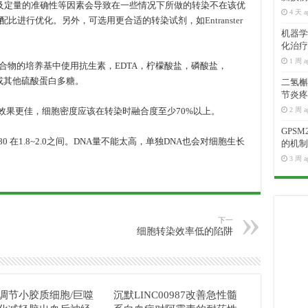
及定量的准确性等因素会导致在一些情况下所做的转染不在该优
4 天 a
配比进行优化。另外，可选用更合适的转染试剂，如
Entranster
机器学
化治疗
1 周 a
复合物的培养基中使用抗生素，EDTA，柠檬酸盐，磷酸盐，
或其他硫酸蛋白多糖。
二氢槲皮
节炎疼
效果更佳，细胞密度应该在转染时融合度至少70%以上。
2 周 a
GPS
80 在1.8~2.0之间。DNA量不能太高，单独DNA也会对细胞生长
的机制
3 周 a
下一
细胞转染效率低的陷阱
04调节小胶质细胞/巨噬
沉默LINC00987改善急性髓