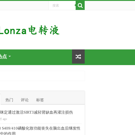
热点
热门
评论
标签
咪定通过激活SIRT3减轻肾缺血再灌注损伤
时 ago
-43 S409/410磷酸化致功能丧失在脑出血后继发性
中的作用