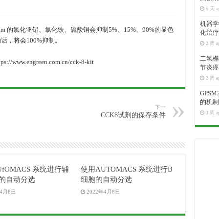
5 天 a
机器学
 的氯化亚铅、氯化铁、硫酸铜会抑制5%、15%、90%的显色
化治疗
的话，将会100%抑制。
2 周 a
二氢槲皮
.engreen.com.cn/cck-8-kit
节炎疼
2 周 a
GPS
的机制
下一
3 周 a
CCK8试剂的保存条件
fOMACS 系统进行辅
使用AUTOMACS 系统进行B
的自动分选
细胞的自动分选
年4月8日
2022年4月8日