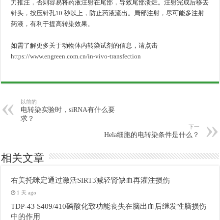
力推注，否则容易将药液注射在尾部，导致尾部溃烂。注射完成后移去
针头，按压针孔10 秒以上，防止药液流出。局部注射，尽可能多注射
药液，有利于提高转染效果。
如需了解更多关于动物体内转染试剂的信息，请点击
https://www.engreen.com.cn/in-vivo-transfection
以前的
电转染实验时，siRNA有什么要
求？
下一
Hela细胞的电转染条件是什么？
相关文章
右美托咪定通过激活SIRT3减轻肾缺血再灌注损伤
1 天 ago
TDP-43 S409/410磷酸化致功能丧失在脑出血后继发性脑损伤
中的作用