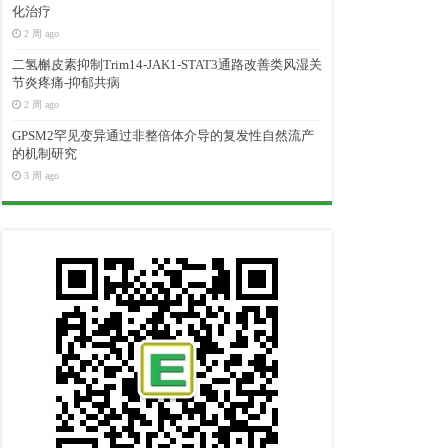
化治疗
2 周 ago
二氢槲皮素抑制Trim14-JAK1-STAT3通路改善类风湿关
节炎疼痛-抑郁共病
2 周 ago
GPSM2罕见变异通过非整倍体介导的复发性自然流产
的机制研究
3 周 ago