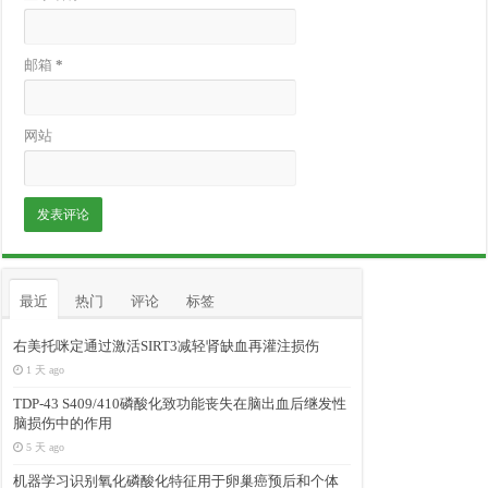
邮箱
*
网站
最近
热门
评论
标签
右美托咪定通过激活SIRT3减轻肾缺血再灌注损伤
1 天 ago
TDP-43 S409/410磷酸化致功能丧失在脑出血后继发性
脑损伤中的作用
5 天 ago
机器学习识别氧化磷酸化特征用于卵巢癌预后和个体