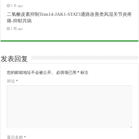
5 天 ago
二氢槲皮素抑制Trim14-JAK1-STAT3通路改善类风湿关节炎疼
痛-抑郁共病
2 周 ago
发表回复
您的邮箱地址不会被公开。
必填项已用
*
标注
评论
*
显示名称
*