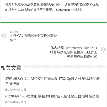
针对RNA制备方法以及靶细胞类型的不同，选择好的转染试剂和优化
的操作对RNA实验的成功至关重要。如
Entranster
-R试剂。
以前的
为什么我的细胞转染实验效率较
低？
下一
体内转染（entranster）与NEMO
结合域肽减轻实验性脑出血后血
肿周围炎症损伤研究
相关文章
肺癌细胞通过hnRNPK将抑癌miR-4732-3p排入外泌体以促进
自身进展
2026年6月12日
CD204调节小胶质细胞/巨噬细胞极化减轻脑出血后神经炎症
2026年4月21日