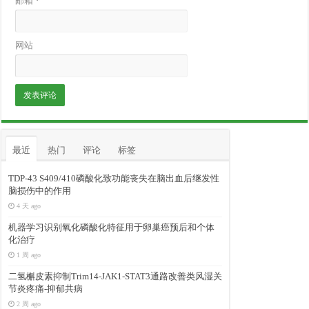
邮箱
*
网站
最近
热门
评论
标签
TDP-43 S409/410磷酸化致功能丧失在脑出血后继发性
脑损伤中的作用
4 天 ago
机器学习识别氧化磷酸化特征用于卵巢癌预后和个体
化治疗
1 周 ago
二氢槲皮素抑制Trim14-JAK1-STAT3通路改善类风湿关
节炎疼痛-抑郁共病
2 周 ago