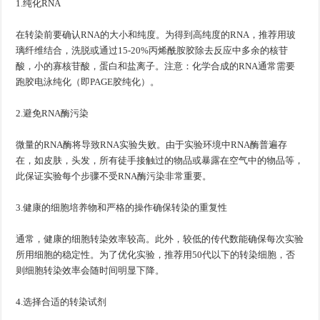
1.纯化RNA
在转染前要确认RNA的大小和纯度。为得到高纯度的RNA，推荐用玻
璃纤维结合，洗脱或通过15-20%丙烯酰胺胶除去反应中多余的核苷
酸，小的寡核苷酸，蛋白和盐离子。注意：化学合成的RNA通常需要
跑胶电泳纯化（即PAGE胶纯化）。
2.避免RNA酶污染
微量的RNA酶将导致RNA实验失败。由于实验环境中RNA酶普遍存
在，如皮肤，头发，所有徒手接触过的物品或暴露在空气中的物品等，
此保证实验每个步骤不受RNA酶污染非常重要。
3.健康的细胞培养物和严格的操作确保转染的重复性
通常，健康的细胞转染效率较高。此外，较低的传代数能确保每次实验
所用细胞的稳定性。为了优化实验，推荐用50代以下的转染细胞，否
则细胞转染效率会随时间明显下降。
4.选择合适的转染试剂