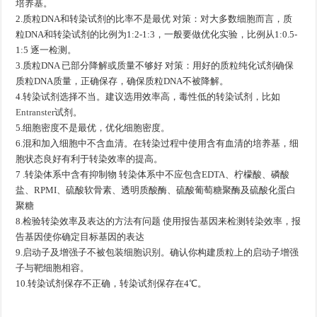
培养基。
2.质粒DNA和转染试剂的比率不是最优 对策：对大多数细胞而言，质
粒DNA和转染试剂的比例为1:2-1:3，一般要做优化实验，比例从1:0.5-
1:5 逐一检测。
3.质粒DNA 已部分降解或质量不够好 对策：用好的质粒纯化试剂确保
质粒DNA质量，正确保存，确保质粒DNA不被降解。
4.转染试剂选择不当。建议选用效率高，毒性低的转染试剂，比如
Entranster
试剂。
5.细胞密度不是最优，优化细胞密度。
6.混和加入细胞中不含血清。在转染过程中使用含有血清的培养基，细
胞状态良好有利于转染效率的提高。
7 .转染体系中含有抑制物 转染体系中不应包含EDTA、柠檬酸、磷酸
盐、RPMI、硫酸软骨素、透明质酸酶、硫酸葡萄糖聚酶及硫酸化蛋白
聚糖
8.检验转染效率及表达的方法有问题 使用报告基因来检测转染效率，报
告基因使你确定目标基因的表达
9.启动子及增强子不被包装细胞识别。确认你构建质粒上的启动子增强
子与靶细胞相容。
10.转染试剂保存不正确，转染试剂保存在4℃。