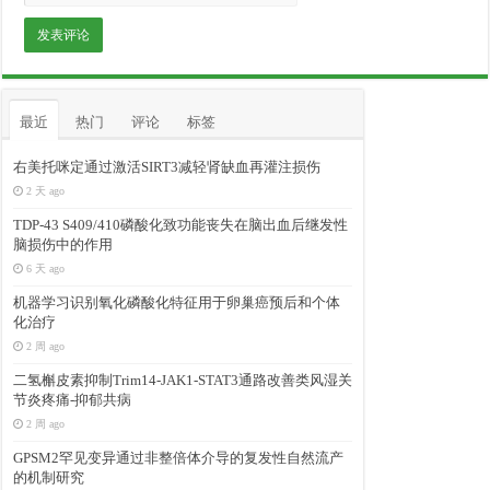
最近
热门
评论
标签
右美托咪定通过激活SIRT3减轻肾缺血再灌注损伤
2 天 ago
TDP-43 S409/410磷酸化致功能丧失在脑出血后继发性
脑损伤中的作用
6 天 ago
机器学习识别氧化磷酸化特征用于卵巢癌预后和个体
化治疗
2 周 ago
二氢槲皮素抑制Trim14-JAK1-STAT3通路改善类风湿关
节炎疼痛-抑郁共病
2 周 ago
GPSM2罕见变异通过非整倍体介导的复发性自然流产
的机制研究