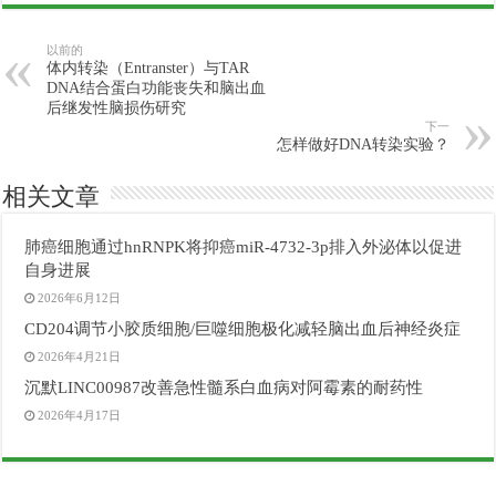
以前的
体内转染（Entranster）与TAR
DNA结合蛋白功能丧失和脑出血
后继发性脑损伤研究
下一
怎样做好DNA转染实验？
相关文章
肺癌细胞通过hnRNPK将抑癌miR-4732-3p排入外泌体以促进
自身进展
2026年6月12日
CD204调节小胶质细胞/巨噬细胞极化减轻脑出血后神经炎症
2026年4月21日
沉默LINC00987改善急性髓系白血病对阿霉素的耐药性
2026年4月17日