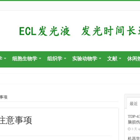
学
细胞生物学
组织学
实验动物学
文献
休闲
识储备？
事项
最近
TDP
注意事项
脑损伤
3 天 a
机器学