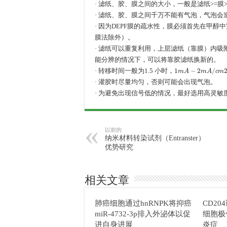
· 滤纸、胶、膜之间的大小，一般是滤纸>=膜>
· 滤纸、胶、膜之间千万不能有气泡，气泡会
· 因为DEPF膜的疏水性，膜必须首先在甲
膜法除外）。
· 滤纸可以重复利用，上层滤纸（靠膜）内
能分辨的情况下，可以将靠胶滤纸换新的。
1
m
A
−
2
m
A
/
c
m
2
，
· 转移时间一般为1.5 小时，
· 灌胶时尽量均匀，否则可能会出现气泡。
· 为避免出现信号低的情况，最好选用高灵敏度的
以前的
纳米材料转染试剂（Entranster）
优势研究
相关文章
肺癌细胞通过hnRNPK将抑癌
CD2
miR-4732-3p排入外泌体以促
细胞极
进自身进展
炎症