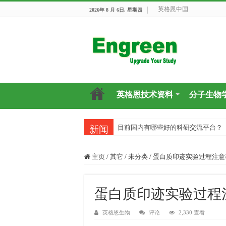
英格恩中国
2026年 8 月 6日, 星期四
英格恩技术资料
分子生物
目前国内有哪些好的科研交流平台？
做慢病毒感染实验前，你需要哪些知
新闻
主页
/
其它
/
未分类
/
蛋白质印迹实验过程注意
蛋白质印迹实验过程
英格恩生物
评论
2,330 查看