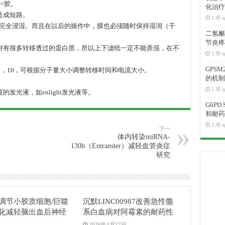
=胶。
化治疗
造成短路。
1 周 a
醇中完全浸湿。而且在以后的操作中，膜也必须随时保持湿润（干
二氢槲皮
节炎疼
吸附有很多转移透过的蛋白质，所以上下滤纸一定不能弄混，在不
2 周 a
10
GPS
，可根据分子量大小调整转移时间和电流大小。
，
的机制
2 周 a
发光液，如enlight发光液等。
G6P
和耐药
3 周 a
下一
体内转染miRNA-
130b（Entranster）减轻血管炎症
研究
04调节小胶质细胞/巨噬
沉默LINC00987改善急性髓
化减轻脑出血后神经
系白血病对阿霉素的耐药性
2026年4月17日