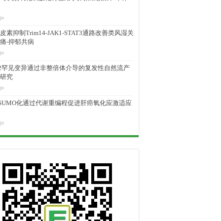
go
素抑制Trim14-JAK1-STAT3通路改善类风湿关
痛-抑郁共病
go
M2罕见变异通过非整倍体介导的复发性自然流产
研究
go
D SUMO化通过代谢重编程促进肝癌氧化应激适应
go