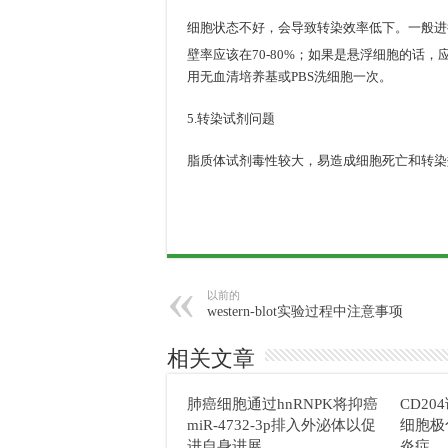
细胞状态不好，会导致转染效率低下。一般进
壁率应该在70-80%；如果是悬浮细胞的话，应
用无血清培养基或PBS洗细胞一次。
5.转染试剂问题
脂质体试剂毒性较大，易造成细胞死亡和转染
以前的
western-blot实验过程中注意事项
相关文章
肺癌细胞通过hnRNPK将抑癌
CD2
miR-4732-3p排入外泌体以促
细胞极
进自身进展
炎症