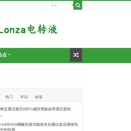
热点
热门
评论
标签
咪定通过激活SIRT3减轻肾缺血再灌注损伤
go
-43 S409/410磷酸化致功能丧失在脑出血后继发性
中的作用