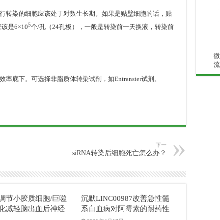
行转染的细胞应该处于对数生长期。如果是贴壁细胞的话，贴
5
该是6×10
个/孔（24孔板），一般是转染前一天换液，转染前
微
流
效率底下。可选择非脂质体转染试剂，如
Entranster
试剂。
下一
siRNA转染后细胞死亡怎么办？
04调节小胶质细胞/巨噬
沉默LINC00987改善急性髓
化减轻脑出血后神经
系白血病对阿霉素的耐药性