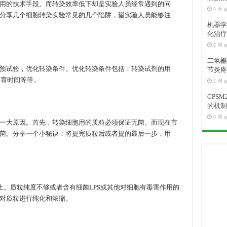
用的技术手段。而转染效率低下却是实验人员经常遇到的问
5 天 a
分享几个细胞转染实验常见的几个陷阱，望实验人员能够注
机器学
化治疗
2 周 a
二氢槲皮
预试验，优化转染条件。优化转染条件包括：转染试剂的用
节炎疼
孵育时间等等。
2 周 a
GPS
的机制
3 周 a
一大原因。首先，转染细胞用的质粒必须保证无菌。而现在市
菌。分享一个小秘诀：将提完质粒后或者提的最后一步，用
上。质粒纯度不够或者含有细菌LPS或其他对细胞有毒害作用的
对质粒进行纯化和浓缩。