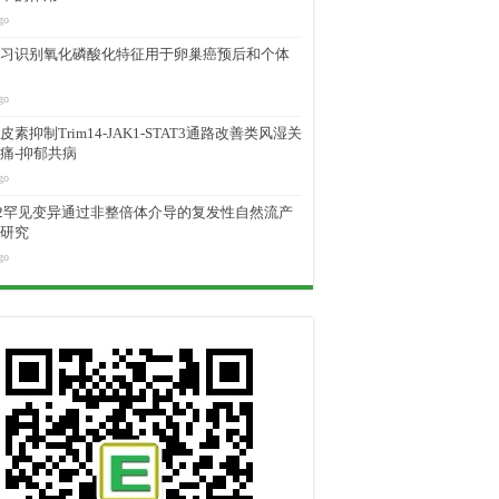
go
习识别氧化磷酸化特征用于卵巢癌预后和个体
go
素抑制Trim14-JAK1-STAT3通路改善类风湿关
痛-抑郁共病
go
M2罕见变异通过非整倍体介导的复发性自然流产
研究
go