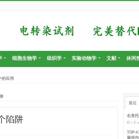
学
细胞生物学
组织学
实验动物学
文献
休闲
中的应用
阱
最近
右美托
个陷阱
1 天 a
TDP
脑损伤