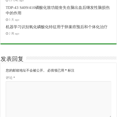
15 小时 ago
TDP-43 S409/410磷酸化致功能丧失在脑出血后继发性脑损伤
中的作用
5 天 ago
机器学习识别氧化磷酸化特征用于卵巢癌预后和个体化治疗
2 周 ago
发表回复
您的邮箱地址不会被公开。
必填项已用
*
标注
评论
*