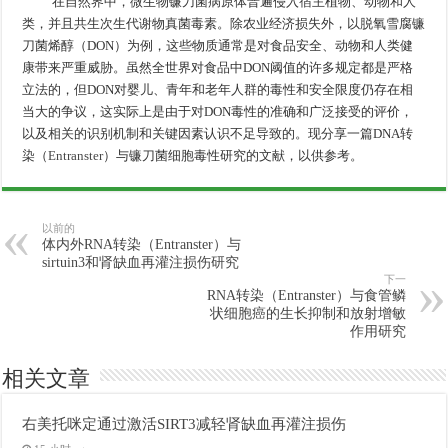
在自然界中，微生物镰刀菌病原体普遍侵入宿主植物、动物和人
类，并且共生次生代谢物真菌毒素。除农业经济损失外，以脱氧雪腐镰
刀菌烯醇（DON）为例，这些物质通常是对食品安全、动物和人类健
康带来严重威胁。虽然全世界对食品中DON阈值的许多规定都是严格
立法的，但DON对婴儿、青年和老年人群的毒性和安全限度仍存在相
当大的争议，这实际上是由于对DON毒性的准确和广泛接受的评价，
以及相关的识别机制和关键因素认识不足导致的。现分享一篇DNA转
染（
Entranster
）与镰刀菌细胞毒性研究的文献，以供参考。
以前的
体内外RNA转染（Entranster）与
sirtuin3和肾缺血再灌注损伤研究
下一
RNA转染（Entranster）与食管鳞
状细胞癌的生长抑制和放射增敏
作用研究
相关文章
右美托咪定通过激活SIRT3减轻肾缺血再灌注损伤