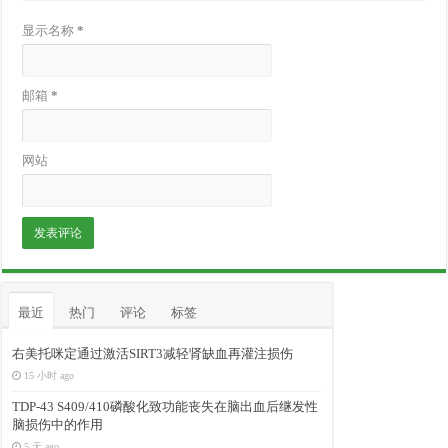
显示名称
*
邮箱
*
网站
最近
热门
评论
标签
右美托咪定通过激活SIRT3减轻肾缺血再灌注损伤
15 小时 ago
TDP-43 S409/410磷酸化致功能丧失在脑出血后继发性
脑损伤中的作用
5 天 ago