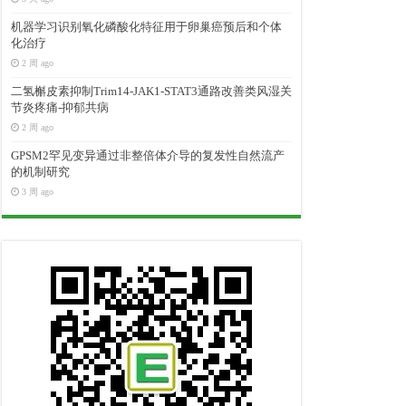
机器学习识别氧化磷酸化特征用于卵巢癌预后和个体
化治疗
2 周 ago
二氢槲皮素抑制Trim14-JAK1-STAT3通路改善类风湿关
节炎疼痛-抑郁共病
2 周 ago
GPSM2罕见变异通过非整倍体介导的复发性自然流产
的机制研究
3 周 ago