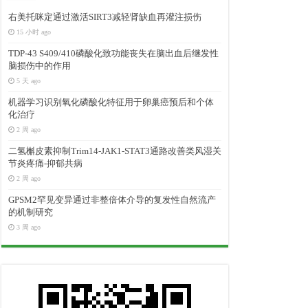
右美托咪定通过激活SIRT3减轻肾缺血再灌注损伤
15 小时 ago
TDP-43 S409/410磷酸化致功能丧失在脑出血后继发性
脑损伤中的作用
5 天 ago
机器学习识别氧化磷酸化特征用于卵巢癌预后和个体
化治疗
2 周 ago
二氢槲皮素抑制Trim14-JAK1-STAT3通路改善类风湿关
节炎疼痛-抑郁共病
2 周 ago
GPSM2罕见变异通过非整倍体介导的复发性自然流产
的机制研究
3 周 ago