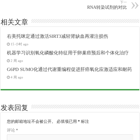
下一
RNA转染试剂的对比
相关文章
右美托咪定通过激活SIRT3减轻肾缺血再灌注损伤
15 小时 ago
机器学习识别氧化磷酸化特征用于卵巢癌预后和个体化治疗
2 周 ago
G6PD SUMO化通过代谢重编程促进肝癌氧化应激适应和耐药
4 周 ago
发表回复
您的邮箱地址不会被公开。
必填项已用
*
标注
评论
*