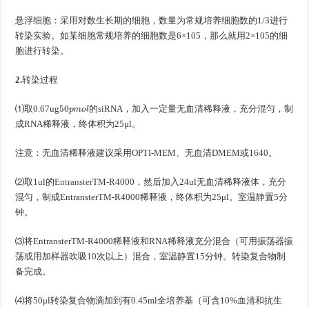
悬浮细胞：采用对数生长期的细胞，数量为常规培养细胞数的1/3进行
转染实验。如某细胞常规培养的细胞数是6×105，那么就用2×105的细
胞进行转染。
2.
转染过程
50
p
m
o
l
⑴取0.67ug
的siRNA，加入一定量无血清稀释液，充分混匀，制
成RNA稀释液，终体积为25μl。
注意：无血清稀释液建议采用OPTI-MEM、无血清DMEM或1640。
⑵取1ul的
Entranster
TM-R4000，然后加入24ul无血清稀释液体，充分
混匀，制成EntransterTM-R4000稀释液，终体积为25μl。室温静置5分
钟。
⑶将EntransterTM-R4000稀释液和RNA稀释液充分混合（可用振荡器振
荡或用加样器吹吸10次以上）混合，室温静置15分钟。转染复合物制
备完成。
⑷将50μl转染复合物滴加到有0.45ml全培养基（可含10%血清和抗生