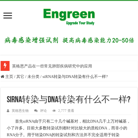
英格恩产品在一些常见肺部疾病研究中的应用
主页
/
其它
/
未分类
/
siRNA转染与DNA转染有什么不一样?
siRNA转染与DNA转染有什么不一样?
英格恩生物
评论
2,777 查看
首先
siRNA
由于只有二十几个碱基对，相比
DNA
几千上万对碱基，
小了许多。目前大多数转染试剂都针对比较大的质粒
DNA
，而非小的
RNA
分子。用于转染
DNA
的转染试剂和方法并不完全适用于转染