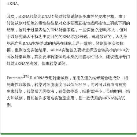
siRNA
。
其次，
siRNA
转染比
DNA
转 染对转染试剂细胞毒性的要求严格。由于
转染试剂对细胞的毒性往往是对众多基因直接地或间接地上调或下调的
结果，这对于过量表达的DNA转染来说，一些实验 的影响不大，但对
于以研究基因干扰为主要目的的RNAi实验来说，就是致命的，因为细
胞死亡和RNAi实验造成的结果在现象上是一致的，轻则影响实验数
据，重则改变实验结果。
siRNA
实验首先要求选择适合转染小的
RNA
的
高效转染试剂，其次要求转染试剂本身的细胞毒性很小。建议选择专门
针对
siRNA
的高效、低毒转染试剂。
TM
Entranster
-R siRNA专用转染试剂，采用先进的纳米聚合物成分，细
胞毒性非常低，转染时细胞密度可以低至20％，同时可以有血清有抗
生素转染，转染后无需换液，转染效率高，细胞毒性小，节约时间、精
力和试剂，目前被许多著名实验室选用，是一款优秀的
siRNA
转染试
剂。