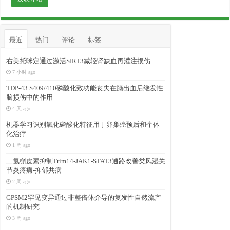
最近
热门
评论
标签
右美托咪定通过激活SIRT3减轻肾缺血再灌注损伤
7 小时 ago
TDP-43 S409/410磷酸化致功能丧失在脑出血后继发性
脑损伤中的作用
4 天 ago
机器学习识别氧化磷酸化特征用于卵巢癌预后和个体
化治疗
1 周 ago
二氢槲皮素抑制Trim14-JAK1-STAT3通路改善类风湿关
节炎疼痛-抑郁共病
2 周 ago
GPSM2罕见变异通过非整倍体介导的复发性自然流产
的机制研究
3 周 ago