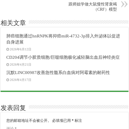
跟师姐学做大鼠慢性肾衰竭
（CRF）模型
相关文章
肺癌细胞通过hnRNPK将抑癌miR-4732-3p排入外泌体以促进
自身进展
2026年6月12日
CD204调节小胶质细胞/巨噬细胞极化减轻脑出血后神经炎症
2026年4月21日
沉默LINC00987改善急性髓系白血病对阿霉素的耐药性
2026年4月17日
发表回复
您的邮箱地址不会被公开。
必填项已用
*
标注
评论
*