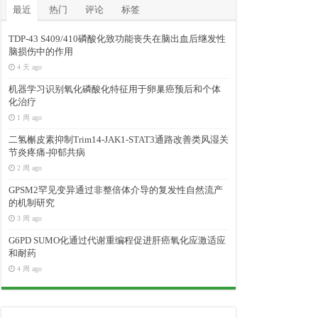
最近
热门
评论
标签
TDP-43 S409/410磷酸化致功能丧失在脑出血后继发性
脑损伤中的作用
4 天 ago
机器学习识别氧化磷酸化特征用于卵巢癌预后和个体
化治疗
1 周 ago
二氢槲皮素抑制Trim14-JAK1-STAT3通路改善类风湿关
节炎疼痛-抑郁共病
2 周 ago
GPSM2罕见变异通过非整倍体介导的复发性自然流产
的机制研究
3 周 ago
G6PD SUMO化通过代谢重编程促进肝癌氧化应激适应
和耐药
4 周 ago