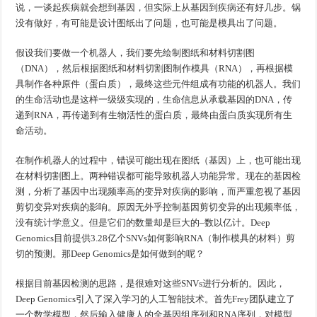
说，一谈起疾病就会想到基因，但实际上从基因到疾病还有好几步。锅
没有做好，有可能是设计图纸出了问题，也可能是模具出了问题。
假设我们要做一个机器人，我们要先绘制图纸和材料切割图
（DNA），然后根据图纸和材料切割图制作模具（RNA），再根据模
具制作各种原件（蛋白质），最终这些元件组成有功能的机器人。我们
的生命活动也是这样一级级实现的，生命信息从承载基因的DNA，传
递到RNA，再传递到有生物活性的蛋白质，最终由蛋白质实现所有生
命活动。
在制作机器人的过程中，错误可能出现在图纸（基因）上，也可能出现
在材料切割图上。两种错误都可能导致机器人功能异常。现在的基因检
测，分析了基因中出现频率高的变异对疾病的影响，而严重忽视了基因
剪切变异对疾病的影响。原因无外乎控制基因剪切变异的出现频率低，
没有统计学意义。但是它们的数量却是巨大的–数以亿计。Deep
Genomics目前提供3.28亿个SNVs如何影响RNA（制作模具的材料）剪
切的预测。那Deep Genomics是如何做到的呢？
根据目前基因检测的思路，是很难对这些SNVs进行分析的。因此，
Deep Genomics引入了深入学习的人工智能技术。首先Frey团队建立了
一个数学模型，然后输入健康人的全基因组序列和RNA序列，对模型