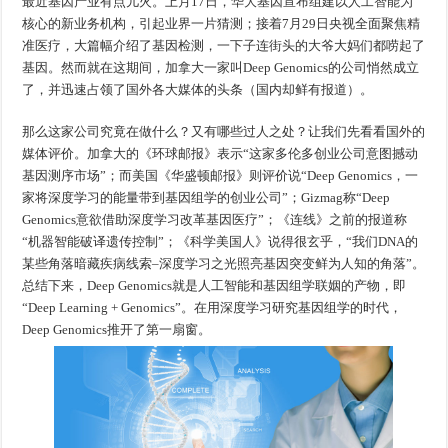
最近基因产业有点儿火。上月17日，华大基因宣布组建以人工智能为
核心的新业务机构，引起业界一片猜测；接着7月29日央视全面聚焦精
准医疗，大篇幅介绍了基因检测，一下子连街头的大爷大妈们都唠起了
基因。然而就在这期间，加拿大一家叫Deep Genomics的公司悄然成立
了，并迅速占领了国外各大媒体的头条（国内却鲜有报道）。
那么这家公司究竟在做什么？又有哪些过人之处？让我们先看看国外的
媒体评价。加拿大的《环球邮报》表示“这家多伦多创业公司意图撼动
基因测序市场”；而美国《华盛顿邮报》则评价说“Deep Genomics，一
家将深度学习的能量带到基因组学的创业公司”；Gizmag称“Deep
Genomics意欲借助深度学习改革基因医疗”；《连线》之前的报道称
“机器智能破译遗传控制”；《科学美国人》说得很玄乎，“我们DNA的
某些角落暗藏疾病线索–深度学习之光照亮基因突变鲜为人知的角落”。
总结下来，Deep Genomics就是人工智能和基因组学联姻的产物，即
“Deep Learning + Genomics”。在用深度学习研究基因组学的时代，
Deep Genomics推开了第一扇窗。