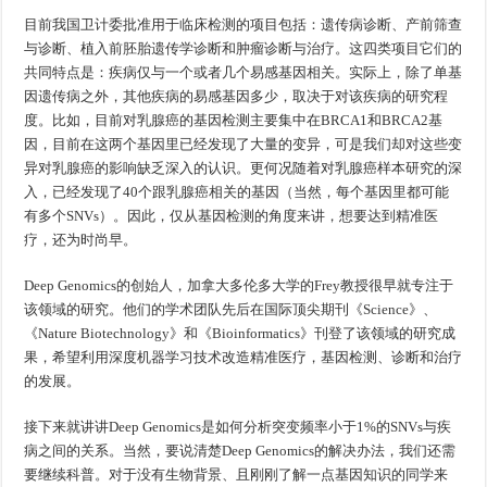
目前我国卫计委批准用于临床检测的项目包括：遗传病诊断、产前筛查
与诊断、植入前胚胎遗传学诊断和肿瘤诊断与治疗。这四类项目它们的
共同特点是：疾病仅与一个或者几个易感基因相关。实际上，除了单基
因遗传病之外，其他疾病的易感基因多少，取决于对该疾病的研究程
度。比如，目前对乳腺癌的基因检测主要集中在BRCA1和BRCA2基
因，目前在这两个基因里已经发现了大量的变异，可是我们却对这些变
异对乳腺癌的影响缺乏深入的认识。更何况随着对乳腺癌样本研究的深
入，已经发现了40个跟乳腺癌相关的基因（当然，每个基因里都可能
有多个SNVs）。因此，仅从基因检测的角度来讲，想要达到精准医
疗，还为时尚早。
Deep Genomics的创始人，加拿大多伦多大学的Frey教授很早就专注于
该领域的研究。他们的学术团队先后在国际顶尖期刊《Science》、
《Nature Biotechnology》和《Bioinformatics》刊登了该领域的研究成
果，希望利用深度机器学习技术改造精准医疗，基因检测、诊断和治疗
的发展。
接下来就讲讲Deep Genomics是如何分析突变频率小于1%的SNVs与疾
病之间的关系。当然，要说清楚Deep Genomics的解决办法，我们还需
要继续科普。对于没有生物背景、且刚刚了解一点基因知识的同学来