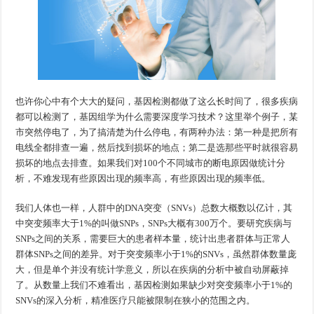
也许你心中有个大大的疑问，基因检测都做了这么长时间了，很多疾病
都可以检测了，基因组学为什么需要深度学习技术？这里举个例子，某
市突然停电了，为了搞清楚为什么停电，有两种办法：第一种是把所有
电线全都排查一遍，然后找到损坏的地点；第二是选那些平时就很容易
损坏的地点去排查。如果我们对100个不同城市的断电原因做统计分
析，不难发现有些原因出现的频率高，有些原因出现的频率低。
我们人体也一样，人群中的DNA突变（SNVs）总数大概数以亿计，其
中突变频率大于1%的叫做SNPs，SNPs大概有300万个。要研究疾病与
SNPs之间的关系，需要巨大的患者样本量，统计出患者群体与正常人
群体SNPs之间的差异。对于突变频率小于1%的SNVs，虽然群体数量庞
大，但是单个并没有统计学意义，所以在疾病的分析中被自动屏蔽掉
了。从数量上我们不难看出，基因检测如果缺少对突变频率小于1%的
SNVs的深入分析，精准医疗只能被限制在狭小的范围之内。