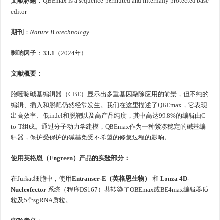
文献标题：
QBEmax is a sequence-permuted and internally protected base
editor
期刊
：
Nature Biotechnology
影响因子
：
33.1
（2024年）
文献概要：
胞嘧啶碱基编辑器（CBE）显示出多重基因敲除应用的前景，但不纯的
编辑、插入和脱靶仍然经常发生。我们在这里描述了QBEmax，它表现
出高效率、低indel和脱靶以及高产品纯度，其中高达99.8%的编辑由C-
to-T组成。通过分子动力学建模，QBEmax作为一种紧凑稳定的碱基编
辑器，保护受保护的碱基免受不希望的修复过程的影响。
使用
英格恩
（Engreen）产品的实验部分：
在Jurkat细胞中，使用
Entranser-E（英格恩生物）
和
Lonza 4D-
Nucleofector
系统（程序DS167）共转染了QBEmax或BE4max编辑器质
粒及5个sgRNA质粒。