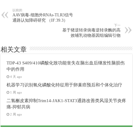
以前的
AAV病毒-细胞外RNAs-TLR3信号
通路认知障碍研究 （IF:39.3）
下一
基于猪逆转录病毒逆转录酶的高
效哺乳动物基因组编辑引物
相关文章
TDP-43 S409/410磷酸化致功能丧失在脑出血后继发性脑损伤
中的作用
4 天 ago
机器学习识别氧化磷酸化特征用于卵巢癌预后和个体化治疗
1 周 ago
二氢槲皮素抑制Trim14-JAK1-STAT3通路改善类风湿关节炎疼
痛-抑郁共病
2 周 ago