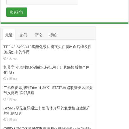
最近
热门
评论
标签
TDP-43 S409/410磷酸化致功能丧失在脑出血后继发性
脑损伤中的作用
4 天 ago
机器学习识别氧化磷酸化特征用于卵巢癌预后和个体
化治疗
1 周 ago
二氢槲皮素抑制Trim14-JAK1-STAT3通路改善类风湿关
节炎疼痛-抑郁共病
2 周 ago
GPSM2罕见变异通过非整倍体介导的复发性自然流产
的机制研究
3 周 ago
G6PD SUMO化通过代谢重编程促进肝癌氧化应激适应