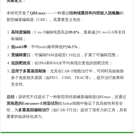
实验意义：
本研究开发了
QBEmax
——一种通过
结构域重排和内部嵌入脱氨酶
的
新型碱基编辑器（CBE）。其重要意义包括：
高纯度编辑
：C-to-T编辑纯度高达
99.8%
，显著减少C-to-G/A等非目
标编辑；
低indel率
：平均indel频率降低约
56.5%
；
宽编辑窗口
：可编辑PAM远端至C16位点，扩展了可编辑范围；
低脱靶效应
：在DNA和RNA水平均表现出更低的脱靶活性；
适用于多重基因敲除
：尤其在CAR-T细胞治疗中，可同时高效敲除
多个免疫相关基因（如PD-1、CISH、TRAC等），提升治疗效果和
安全性。
总结：
该研究不仅提出了一种新型高性能碱基编辑器QBEmax，还通过
英格恩的Entranser-E转染试剂
在Jurkat细胞中验证了其高效性和安全
性，为
多重基因编辑治疗
（如CAR-T疗法）提供了强有力的工具，具有
重要的临床转化潜力。