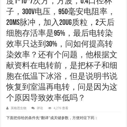
度1*10^7次方，方波，0.4口径杯
子，300v电压，950毫安电阻率，
20ms脉冲，加入20ug质粒，2天后
细胞存活率是95%，最后电转染
效率只达到30%，问如何提高转
染效率？还有个问题，他根据文
献资料在电转前，是把杯子和细
胞在低温下冰浴，但是说明书说
恢复到室温再电转，问是因为这
个原因导致效率低吗？
英格恩生物
评论
4,276 查看
下面把你给的条件先“翻译”成关键参数，方便对症下药：