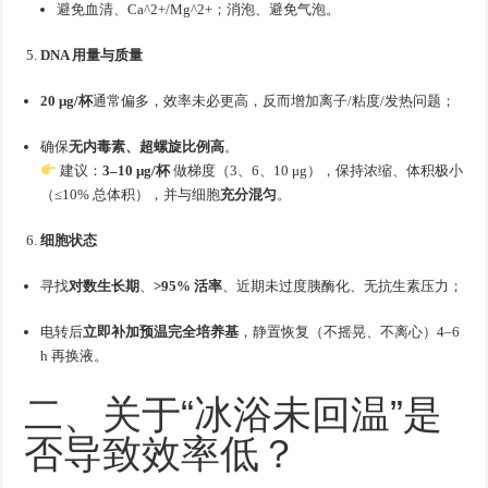
避免血清、Ca^2+/Mg^2+；消泡、避免气泡。
DNA 用量与质量
20 μg/杯
通常偏多，效率未必更高，反而增加离子/粘度/发热问题；
确保
无内毒素、超螺旋比例高
。
建议：
3–10 μg/杯
做梯度（3、6、10 μg），保持浓缩、体积极小
（≤10% 总体积），并与细胞
充分混匀
。
细胞状态
寻找
对数生长期
、
>95% 活率
、近期未过度胰酶化、无抗生素压力；
电转后
立即补加预温完全培养基
，静置恢复（不摇晃、不离心）4–6
h 再换液。
二、关于“冰浴未回温”是
否导致效率低？