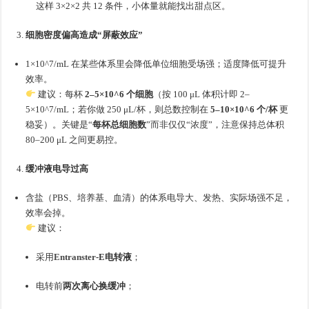
这样 3×2×2 共 12 条件，小体量就能找出甜点区。
细胞密度偏高造成“屏蔽效应”
1×10^7/mL 在某些体系里会降低单位细胞受场强；适度降低可提升
效率。
建议：每杯
2–5×10^6 个细胞
（按 100 μL 体积计即 2–
5×10^7/mL；若你做 250 μL/杯，则总数控制在
5–10×10^6 个/杯
更
稳妥）。关键是“
每杯总细胞数
”而非仅仅“浓度”，注意保持总体积
80–200 μL 之间更易控。
缓冲液电导过高
含盐（PBS、培养基、血清）的体系电导大、发热、实际场强不足，
效率会掉。
建议：
采用
Entranster
-E电转液
；
电转前
两次离心换缓冲
；