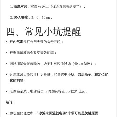
温度对照
：室温 vs 冰上（你会直观看到差异）；
DNA 梯度
：3、6、10 μg；
四、常见小坑提醒
杯内
气泡
是打火与失败的头号元凶；
杯壁残留液珠会改变等效间隙；
细胞团聚会显著降效，必要时可轻微过滤（40 μm 滤网）；
过厚或超大质粒往往更难进，尽量选
中小型、强启动子、核定位优
化
的构建；
若做稳定系，电转后 24 h 再加药筛选，别立即上药。
结论
：
你现在的低效率，
“冰浴未回温就电转”非常可能是关键原因
；