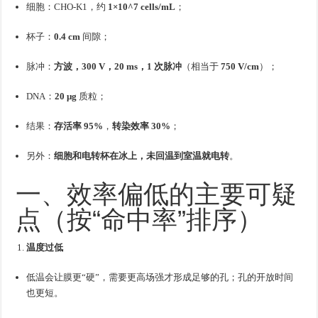
细胞：CHO-K1，约
1×10^7 cells/mL
；
杯子：
0.4 cm
间隙；
脉冲：
方波，300 V，20 ms，1 次脉冲
（相当于
750 V/cm
）；
DNA：
20 μg
质粒；
结果：
存活率 95%
，
转染效率 30%
；
另外：
细胞和电转杯在冰上，未回温到室温就电转
。
一、效率偏低的主要可疑
点（按“命中率”排序）
温度过低
低温会让膜更“硬”，需要更高场强才形成足够的孔；孔的开放时间
也更短。