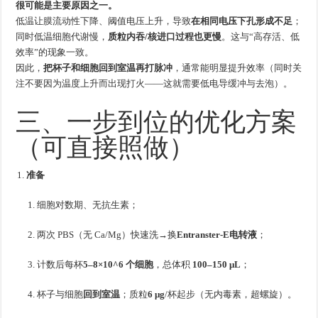
很可能是主要原因之一。
低温让膜流动性下降、阈值电压上升，导致
在相同电压下孔形成不足
；
同时低温细胞代谢慢，
质粒内吞/核进口过程也更慢
。这与“高存活、低
效率”的现象一致。
因此，
把杯子和细胞回到室温再打脉冲
，通常能明显提升效率（同时关
注不要因为温度上升而出现打火——这就需要低电导缓冲与去泡）。
三、一步到位的优化方案
（可直接照做）
准备
细胞对数期、无抗生素；
两次 PBS（无 Ca/Mg）快速洗→换
Entranster-E电转液
；
计数后每杯
5–8×10^6 个细胞
，总体积
100–150 μL
；
杯子与细胞
回到室温
；质粒
6 μg
/杯起步（无内毒素，超螺旋）。