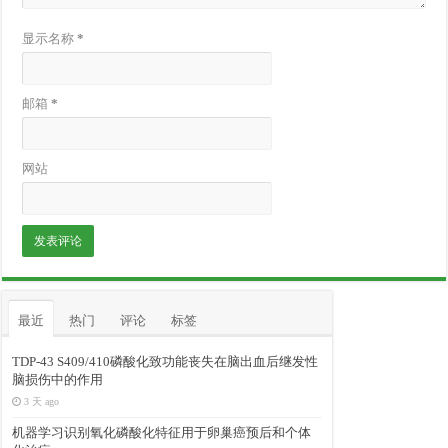
显示名称
*
邮箱
*
网站
最近
热门
评论
标签
TDP-43 S409/410磷酸化致功能丧失在脑出血后继发性
脑损伤中的作用
3 天 ago
机器学习识别氧化磷酸化特征用于卵巢癌预后和个体