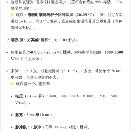
这通常表现为“活得很好但进得少”（正符合你现在 95% 存活、30%
效率的现象）。
建议：
电转时细胞与杯子回到室温（20–25 °C）
；脉冲后可在室
温放 5–10 min 再 37 °C 复苏，或直接加预温培养基立即复苏（两种
都可试对比）。
场强/脉冲方案偏“温和”
（对 CHO 来说）
你现在是
750 V/cm × 20 ms × 1 脉冲
。对很多哺乳细胞，
1000–1500
V/cm
往往更高效；
多脉冲（2–3 次）或稍短脉冲（5–10 ms）+ 多次，常比单个 20 ms
更有效，且对活率影响不大。
建议做一个小型矩阵：
电压（0.4 cm 杯）：400、500、600 V
（=1000、1250、1500
V/cm）；
脉宽
：
5 ms 与 10 ms
；
脉冲数
：
2 脉冲
（间隔 100 ms）对比
1 脉冲
。