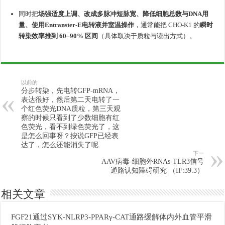
同时把
场强适度上调、改成多脉冲短脉宽、降低细胞总数与DNA用
量、使用Entranster-E电转液并室温操作
，通常能把 CHO-K1 的
瞬时
转染效率推到 60–90% 区间
（具体取决于质粒与读出方式）。
以前的
分步转染，先电转GFP-mRNA，
表达很好，然后第二天电转了一
个红色荧光DNA质粒，第三天观
察的时候只看到了少数细胞有红
色荧光，看不到绿色荧光了，这
是怎么回事呀？按说GFP已经表
达了，怎么还能消失了呢
下一
AAV病毒-细胞外RNAs-TLR3信号
通路认知障碍研究 （IF:39.3）
相关文章
FGF21通过SYK-NLRP3-PPARγ-CAT通路缓解体内外血管平滑