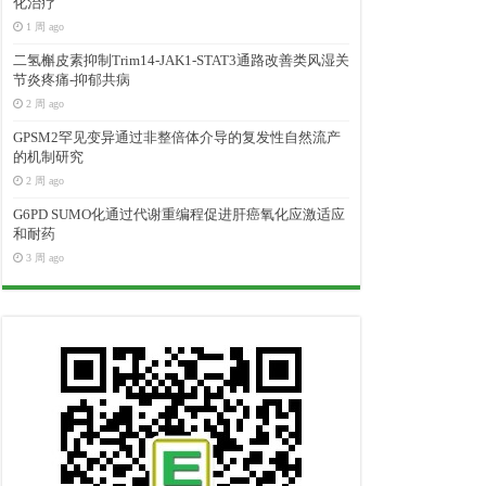
化治疗
1 周 ago
二氢槲皮素抑制Trim14-JAK1-STAT3通路改善类风湿关
节炎疼痛-抑郁共病
2 周 ago
GPSM2罕见变异通过非整倍体介导的复发性自然流产
的机制研究
2 周 ago
G6PD SUMO化通过代谢重编程促进肝癌氧化应激适应
和耐药
3 周 ago