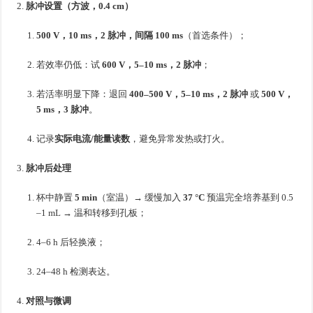
脉冲设置（方波，0.4 cm）
500 V，10 ms，2 脉冲，间隔 100 ms
（首选条件）；
若效率仍低：试
600 V，5–10 ms，2 脉冲
；
若活率明显下降：退回
400–500 V，5–10 ms，2 脉冲
或
500 V，
5 ms，3 脉冲
。
记录
实际电流/能量读数
，避免异常发热或打火。
脉冲后处理
杯中静置
5 min
（室温）→ 缓慢加入
37 °C
预温完全培养基到 0.5
–1 mL → 温和转移到孔板；
4–6 h 后轻换液；
24–48 h 检测表达。
对照与微调