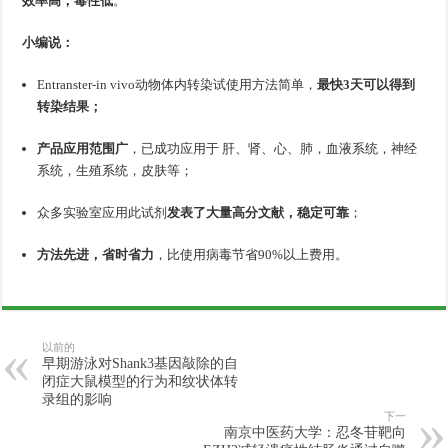
效率高，毒性低
。
小编说：
Entranster-in vivo动物体内转染试使用方法简单，
最快3天可以得到
转染结果；
产品应用范围广
，已成功应用于 肝、肾、心、肺，血液系统，神经
系统，生殖系统，皮肤等；
众多实验室应用此试剂
发表了大量高分文献，稳定可靠
；
方法先进，省时省力
，比使用病毒节省90%以上费用。
以前的
早期游泳对Shank3基因敲除的自
闭症大鼠模型的行为和纹状体转
录组的影响
下一
南京中医药大学：忍冬苷靶向