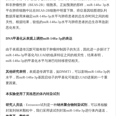
和非肿瘤性肺（BEAS-2B）细胞系。正如预测的那样，miR-148a- 3p水
平在肺癌细胞中比在BEAS-2B细胞中明显下降。癌症基因组图谱队列
数据库被用来确定miR-148a-3p水平与肺癌患者的总生存时间之间的相
关性。根据结果，较低的miR-148a-3p水平与肺癌患者的总生存率急剧
恶化有关。
DNA甲基化从表观上调控miR-148a-3p的表达
由于表观遗传沉默可能有助于肿瘤抑制因子的失活，因此进一步探讨了
miR-148a-3p甲基化与LUAD的临床特征之间的相关性，结果表明，
miR-148a-3p的甲基化水平与淋巴结转移密切相关。
其他研究表明
，表观遗传调节器，如DNMT1，可以影响miR-148a-3p的
水平，而miR-148a-3p基因启动子的甲基化可能是LUAD进展的一个重
要因素。
本实验使用了
英格恩的体内转染试剂
研究人员说
：
Entranster
试剂是一种
纳米聚合物转染试剂
，可以将核酸
封装到纳米颗粒中，我们采用该试剂封装miR-148a-3p进行体内递送，