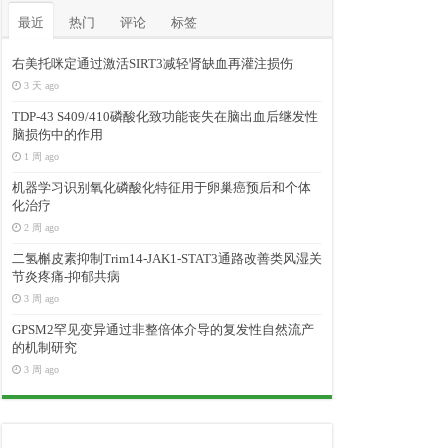
最近
热门
评论
标签
右美托咪定通过激活SIRT3减轻肾缺血再灌注损伤
3 天 ago
TDP-43 S409/410磷酸化致功能丧失在脑出血后继发性
脑损伤中的作用
1 周 ago
机器学习识别氧化磷酸化特征用于卵巢癌预后和个体
化治疗
2 周 ago
二氢槲皮素抑制Trim14-JAK1-STAT3通路改善类风湿关
节炎疼痛-抑郁共病
3 周 ago
GPSM2罕见变异通过非整倍体介导的复发性自然流产
的机制研究
3 周 ago