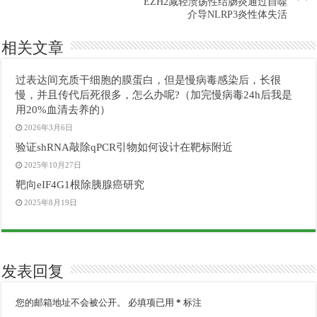
EZH2减轻溃疡性结肠炎通过自噬
介导NLRP3炎性体失活
相关文章
过表达间充质干细胞的膜蛋白，但是慢病毒感染后，长很
慢，并且传代后死很多，怎么办呢?（加完慢病毒24h后我是
用20%血清去养的）
2026年3月6日
验证shRNA敲除qPCR引物如何设计在靶标附近
2025年10月27日
靶向eIF4G1根除胰腺癌研究
2025年8月19日
发表回复
您的邮箱地址不会被公开。
必填项已用
*
标注