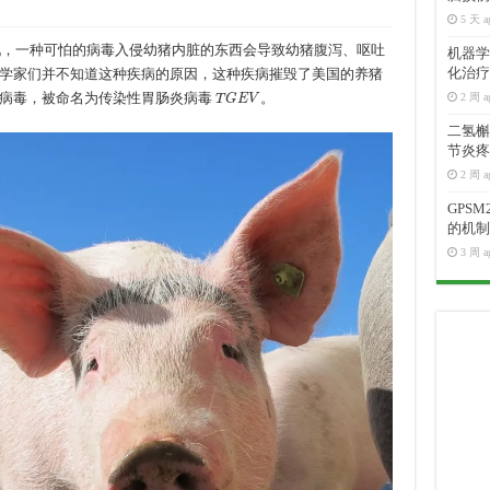
5 天 a
发现，一种可怕的病毒入侵幼猪内脏的东西会导致幼猪腹泻、呕吐
机器学
化治疗
学家们并不知道这种疾病的原因，这种疾病摧毁了美国的养猪
T
G
E
V
状病毒，被命名为传染性胃肠炎病毒
。
2 周 a
二氢槲皮
节炎疼
2 周 a
GPS
的机制
3 周 a