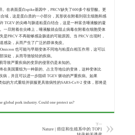
异。在表面蛋白spike基因中，PRCV缺失了600多个核苷酸。更
体结合域，这是蛋白质的一小部分，其形状在附着到宿主细胞和感
 TGEV 的尖峰与肠道粘蛋白结合，这是一种富含唾液酸的凝
。一旦附着在尖峰上，唾液酸就会阻止病毒在附着在细胞受体
PRCV 不再能够感染肠道的可能原因。当 PRCV 出现时，
道感染，从而产生了广泛的群体免疫。
点，Omicron 也可能与早期变体不同地与粘蛋白相互作用，这可以
部深处，从而导致较轻的疾病。
更容易导致严重疾病的变异的侵害仍是未知的。
它们最终在美国重组为一种新的、占主导地位的变体，这种变体比
疾病，并且可以进一步阻碍 TGEV 驱动的严重疾病。如果
类似的方式重组并驯服更具致病性的SARS-CoV-2 变体，那将是
lobal pork industry. Could one protect us?
下一
Nature | 癌症和生殖系中的 TOP1
转录相关诱变