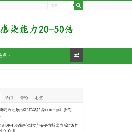
热点
热门
评论
标签
咪定通过激活SIRT3减轻肾缺血再灌注损伤
go
-43 S409/410磷酸化致功能丧失在脑出血后继发性
中的作用