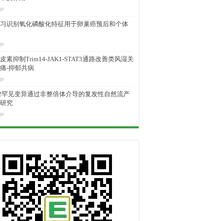
go
习识别氧化磷酸化特征用于卵巢癌预后和个体
go
素抑制Trim14-JAK1-STAT3通路改善类风湿关
痛-抑郁共病
go
M2罕见变异通过非整倍体介导的复发性自然流产
研究
go