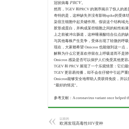
P
R
C
V
冠状病毒
。
然而，TGEV 和PRCV 的测序揭示了惊人的差
奇特的是，这种缺失并没有影响spike的受
染宿主细胞中起关键作用。假设这个结构域允许
胶形成蛋白，并构成某些细胞之间的粘性粘液
上之前被冲出肠道，这种唾液酸结合位点的缺失是
与其他毒株产生竞争，受体出现了轻微的呼吸
现在，大家都希望 Omicron 也能做到这一
解释为什么它更喜欢停留在上呼吸道而不是肺
Omicron 感染是否可以保护人们免受其他
TGEV 和 PRCV 展现了一个乐观情景：
TGEV 更容易传播，却不会在仔猪中引起严重
Omicron能够安全地帮助人类获得免疫，并以
“最好的情况”。
参考文献：A coronavirus variant once helped the g
以前的
欧洲发现高毒性HIV变种