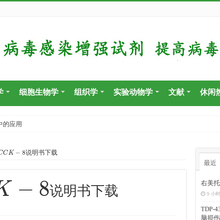
学
细胞生物学
组织学
实验动物学
文献
休闲
中的应用
C
C
K
−
8
说明书下载
最近
8
右美托
说明书下载
9 小时
TDP
脑损伤