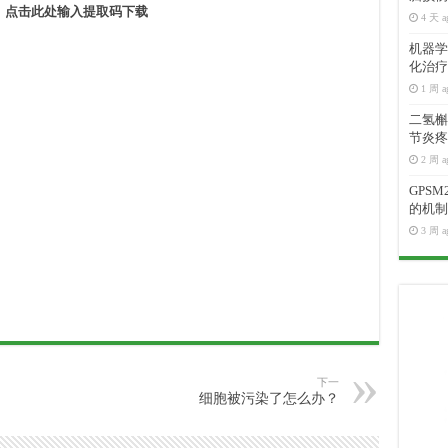
。
点击此处输入提取码下载
4 天 a
机器学
化治疗
1 周 a
二氢槲皮
节炎疼
2 周 a
GPS
的机制
3 周 a
下一
细胞被污染了怎么办？