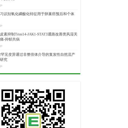
go
习识别氧化磷酸化特征用于卵巢癌预后和个体
go
素抑制Trim14-JAK1-STAT3通路改善类风湿关
痛-抑郁共病
go
M2罕见变异通过非整倍体介导的复发性自然流产
研究
go