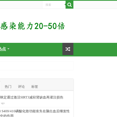
热点
热门
评论
标签
咪定通过激活SIRT3减轻肾缺血再灌注损伤
 ago
-43 S409/410磷酸化致功能丧失在脑出血后继发性
中的作用